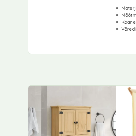
Materja
Mõõtme
Kaane
Võredi