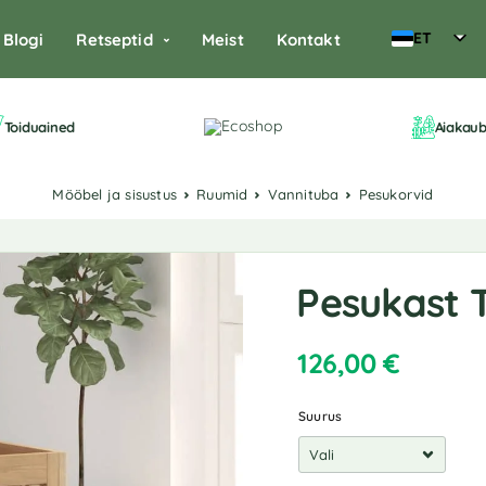
ET
Blogi
Retseptid
Meist
Kontakt
Toiduained
Aiakau
Mööbel ja sisustus
Ruumid
Vannituba
Pesukorvid
Pesukast 
126,00
€
Suurus