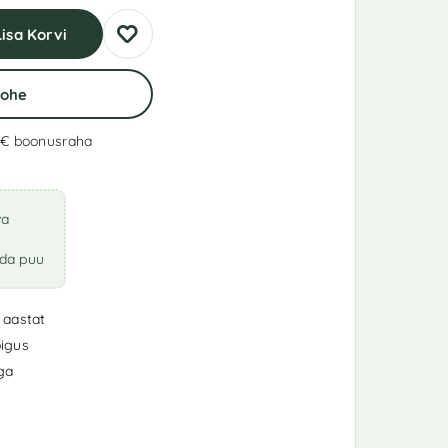
Lisa Korvi
Kohe
 €
boonusraha
va
ada puu
 aastat
igus
iga