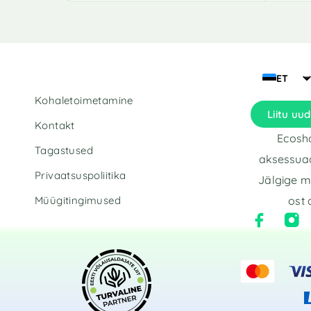
ET
Kohaletoimetamine
Liitu uud
Kontakt
Ecosho
Tagastused
aksessuaa
Privaatsuspoliitika
Jälgige m
Müügitingimused
ost 