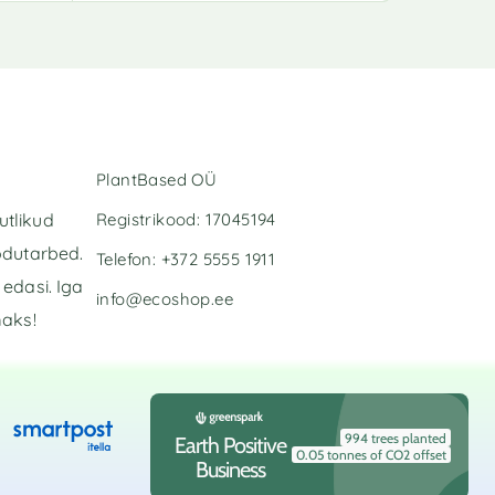
l
t
e
r
n
a
t
i
PlantBased OÜ
v
e
Registrikood: 17045194
utlikud
:
odutarbed.
Telefon: +372 5555 1911
edasi. Iga
info@ecoshop.ee
maks!
994 trees planted
Earth Positive
0.05 tonnes of CO2 offset
Business