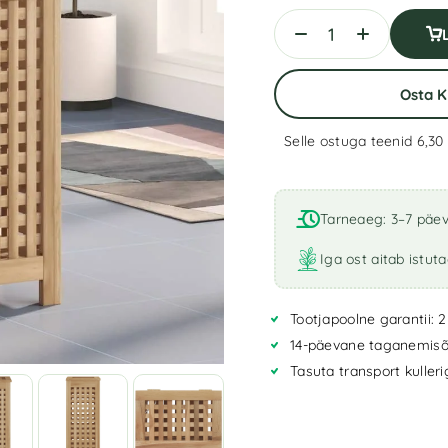
Osta 
Selle ostuga teenid 6,30
A
l
t
Tarneaeg: 3–7 päe
e
r
Iga ost aitab istut
n
a
Tootjapoolne garantii: 2
t
i
14-päevane taganemisõ
v
Tasuta transport kuller
e
: