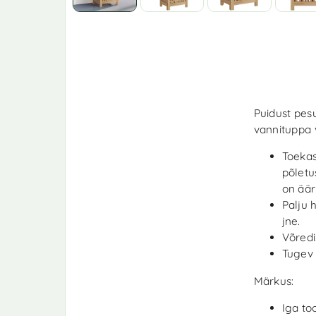
Puidust pes
vannituppa 
Toekas
põletu
on äär
Palju 
jne.
Võredi
Tugev 
Märkus:
Iga to