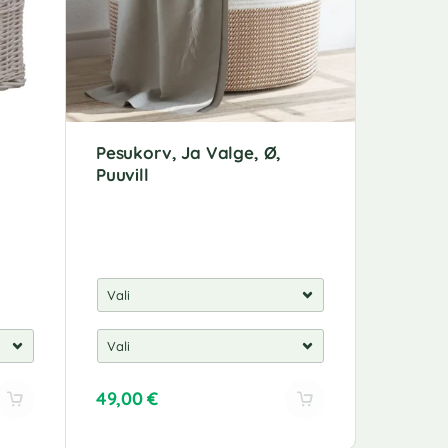
Pesukorv, Ja Valge, Ø,
Pesukor
Puuvill
X 42,5 
Vesihüa
49,00
€
143,00
A