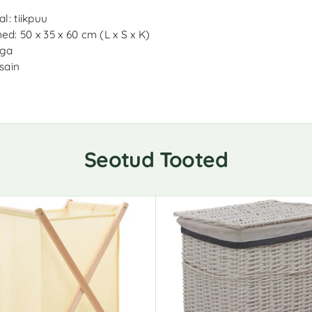
l: tiikpuu
d: 50 x 35 x 60 cm (L x S x K)
ga
sain
Seotud Tooted