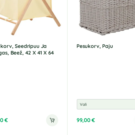
korv, Seedripuu Ja
Pesukorv, Paju
as, Beež, 42 X 41 X 64
00
€
99,00
€
A