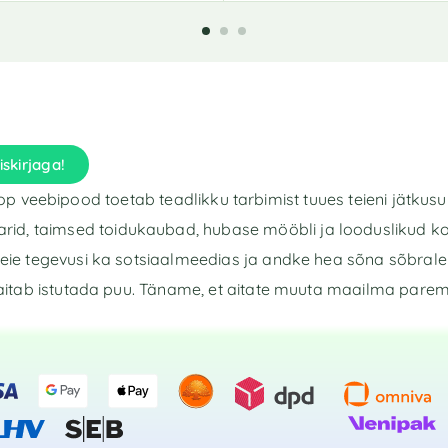
l
t
e
r
n
a
t
i
iskirjaga!
v
e
p veebipood toetab teadlikku tarbimist tuues teieni jätkusu
:
rid, taimsed toidukaubad, hubase mööbli ja looduslikud k
eie tegevusi ka sotsiaalmeedias ja andke hea sõna sõbrale 
aitab istutada puu. Täname, et aitate muuta maailma pare