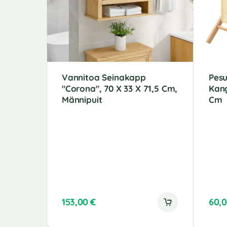
Vannitoa Seinakapp
Pesu
"Corona", 70 X 33 X 71,5 Cm,
Kang
Männipuit
Cm
153,00
€
60,