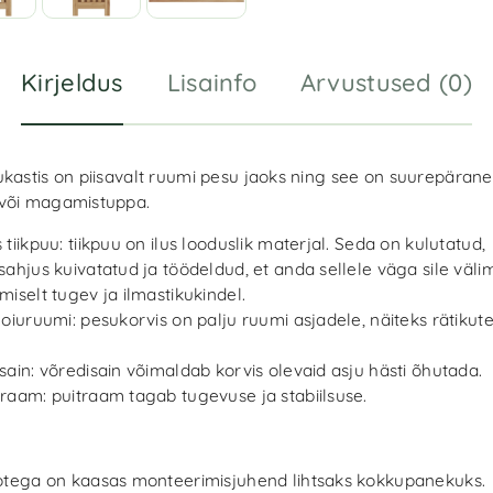
Kirjeldus
Lisainfo
Arvustused (0)
ukastis on piisavalt ruumi pesu jaoks ning see on suurepärane
või magamistuppa.
 tiikpuu: tiikpuu on ilus looduslik materjal. Seda on kulutatud,
sahjus kuivatatud ja töödeldud, et anda sellele väga sile väli
miselt tugev ja ilmastikukindel.
hoiuruumi: pesukorvis on palju ruumi asjadele, näiteks rätikute
sain: võredisain võimaldab korvis olevaid asju hästi õhutada.
raam: puitraam tagab tugevuse ja stabiilsuse.
otega on kaasas monteerimisjuhend lihtsaks kokkupanekuks.