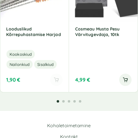
Looduslikud
Cosmeau Musta Pesu
Kõrrepuhastamise Harjad
Värvitugevdaja, 10tk
Kookoskiud
Nailonkiud
Sisalkiud
1,90
€
4,99
€
A
l
t
e
r
n
Kohaletoimetamine
a
t
Kontakt