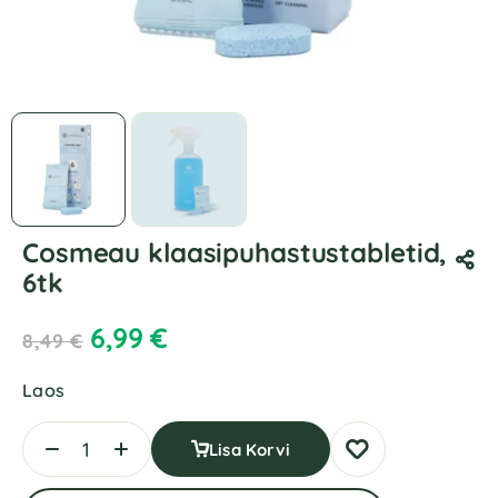
Cosmeau klaasipuhastustabletid,
6tk
6,99
€
8,49
€
Laos
Lisa Korvi