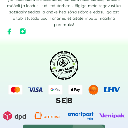
mööbli ja looduslikud kodutarbed. Jälgige meie tegevusi ka
sotsiaalmeedias ja andke hea sõna sõbrale edasi. Iga ost
aitab istutada puu. Täname, et aitate muuta maailma
paremaks!