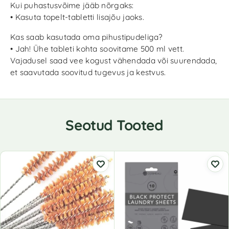
Kui puhastusvõime jääb nõrgaks:
• Kasuta topelt-tabletti lisajõu jaoks.
Kas saab kasutada oma pihustipudeliga?
• Jah! Ühe tableti kohta soovitame 500 ml vett.
Vajadusel saad vee kogust vähendada või suurendada,
et saavutada soovitud tugevus ja kestvus.
Seotud Tooted