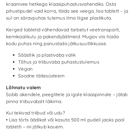
kraanivee hetkega klaasipuhastusvahendiks. Osta
pihustipudel vaid korra, täida see veega, lisa tablett – ja
sul on säravpuhas tulemus ilma liigse plastikuta.
Kerged tabletid vähendavad tarbetut veetransporti,
kemikaalikulu ja pakendijäätmeid. Mugav viis hoida
kodu puhas ning panustada jätkusuutlikkusse.
Säästlik ja plastivaba valik
Tõhus ja triibuvaba puhastustulemus
Vegan
Soodne täitesüsteem
Lõhnatu valem
Sobib akendele, peeglitele ja igale klaaspinnale – jätab
pinna triibuvabalt läikima.
Kui tekivad triibud või udu?
• Lisa törts äädikat või kasuta 500 ml pudeli jaoks pool
tabletti – nii jätkub kauem.