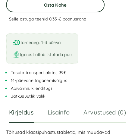
Osta Kohe
Selle ostuga teenid 0,35 €
boonusraha
A
l
t
Tarneaeg: 1–3 päeva
e
r
Iga ost aitab istutada puu
n
a
Tasuta transport alates 39€
t
i
14-päevane taganemisõigus
v
Abivalmis klienditugi
e
Jätkusuutlik valik
:
Kirjeldus
Lisainfo
Arvustused (0)
Tõhusad klaasipuhastustabletid, mis muudavad