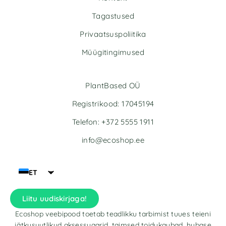
i
v
Tagastused
e
Privaatsuspoliitika
:
Müügitingimused
PlantBased OÜ
Registrikood: 17045194
Telefon: +372 5555 1911
info@ecoshop.ee
ET
Liitu uudiskirjaga!
Ecoshop veebipood toetab teadlikku tarbimist tuues teieni
jätkusuutlikud aksessuaarid, taimsed toidukaubad, hubase