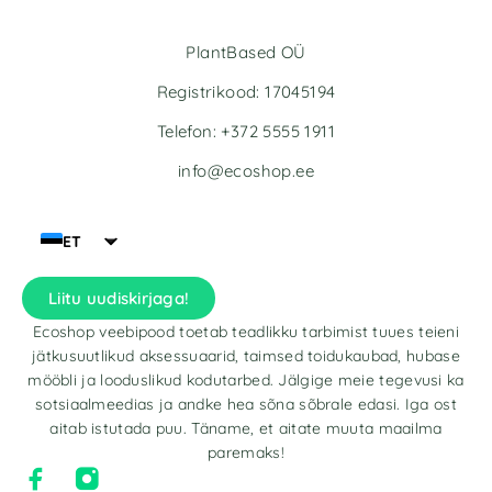
PlantBased OÜ
Registrikood: 17045194
Telefon: +372 5555 1911
info@ecoshop.ee
ET
Liitu uudiskirjaga!
Ecoshop veebipood toetab teadlikku tarbimist tuues teieni
jätkusuutlikud aksessuaarid, taimsed toidukaubad, hubase
mööbli ja looduslikud kodutarbed. Jälgige meie tegevusi ka
sotsiaalmeedias ja andke hea sõna sõbrale edasi. Iga ost
aitab istutada puu. Täname, et aitate muuta maailma
paremaks!