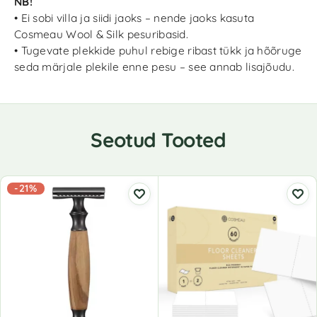
NB!
• Ei sobi villa ja siidi jaoks – nende jaoks kasuta
Cosmeau Wool & Silk pesuribasid.
• Tugevate plekkide puhul rebige ribast tükk ja hõõruge
seda märjale plekile enne pesu – see annab lisajõudu.
Seotud Tooted
-21%