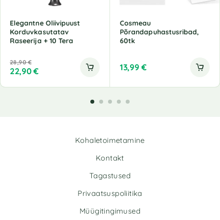
Elegantne Oliivipuust
Cosmeau
Korduvkasutatav
Põrandapuhastusribad,
Raseerija + 10 Tera
60tk
28,90
€
13,99
€
22,90
€
Kohaletoimetamine
Kontakt
Tagastused
Privaatsuspoliitika
Müügitingimused