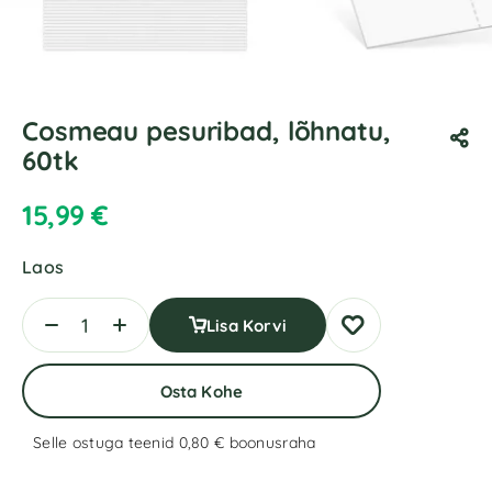
Cosmeau pesuribad, lõhnatu,
60tk
15,99
€
Laos
Lisa Korvi
Osta Kohe
Selle ostuga teenid 0,80 €
boonusraha
A