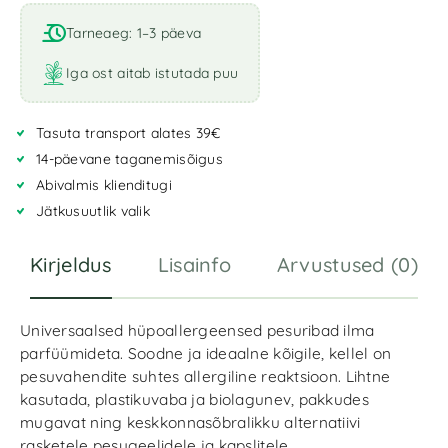
l
t
Tarneaeg: 1–3 päeva
e
r
Iga ost aitab istutada puu
n
a
Tasuta transport alates 39€
t
i
14-päevane taganemisõigus
v
Abivalmis klienditugi
e
Jätkusuutlik valik
:
Kirjeldus
Lisainfo
Arvustused (0)
Universaalsed hüpoallergeensed pesuribad ilma
parfüümideta. Soodne ja ideaalne kõigile, kellel on
pesuvahendite suhtes allergiline reaktsioon. Lihtne
kasutada, plastikuvaba ja biolagunev, pakkudes
mugavat ning keskkonnasõbralikku alternatiivi
rasketele pesugeelidele ja kapslitele.