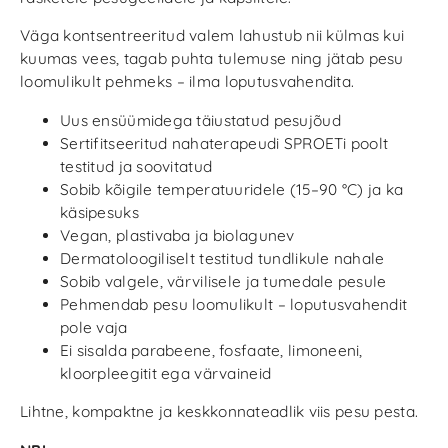
Väga kontsentreeritud valem lahustub nii külmas kui
kuumas vees, tagab puhta tulemuse ning jätab pesu
loomulikult pehmeks – ilma loputusvahendita.
Uus ensüümidega täiustatud pesujõud
Sertifitseeritud nahaterapeudi SPROETi poolt
testitud ja soovitatud
Sobib kõigile temperatuuridele (15–90 °C) ja ka
käsipesuks
Vegan, plastivaba ja biolagunev
Dermatoloogiliselt testitud tundlikule nahale
Sobib valgele, värvilisele ja tumedale pesule
Pehmendab pesu loomulikult – loputusvahendit
pole vaja
Ei sisalda parabeene, fosfaate, limoneeni,
kloorpleegitit ega värvaineid
Lihtne, kompaktne ja keskkonnateadlik viis pesu pesta.