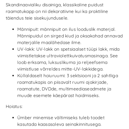
Skandinaavialiku disainiga, klassikaline puidust
raamatukapp on nii dekoratiivne kui ka praktiline
täiendus teie sisekujundusele.
Männipuit: männipuit on ilus looduslik materjal.
Männipuidul on sirged kiud ja oksakohad annavad
materjalile maalähedase ilme.
UV-lakk: UV-lakk on spetsiaalset tüüpi lakk, mida
viimistletakse ultraviolettkuivatusmasinaga. See
loob erksama, luksuslikuma ja reljeefsema
viimistluse võrreldes mitte-UV-lakkidega.
Küllaldaselt hoiuruumi: 3 sektsiooni ja 2 sahtliga
raamatukapis on piisavalt ruumi ajakirjade,
raamatute, DVDde, multimeediaseadmete ja
muude esemete käepärast hoidmiseks.
Hoiatus:
Ümber minemise vältimiseks tuleb toodet
kasutada kaasasoleva seinakinnitusega.