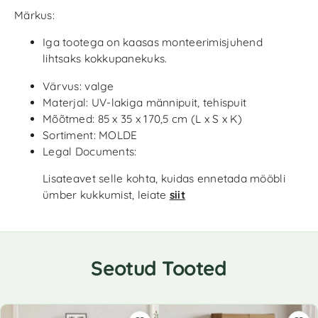
Märkus:
Iga tootega on kaasas monteerimisjuhend
lihtsaks kokkupanekuks.
Värvus: valge
Materjal: UV-lakiga männipuit, tehispuit
Mõõtmed: 85 x 35 x 170,5 cm (L x S x K)
Sortiment: MOLDE
Legal Documents:
Lisateavet selle kohta, kuidas ennetada mööbli
ümber kukkumist, leiate
siit
Seotud Tooted