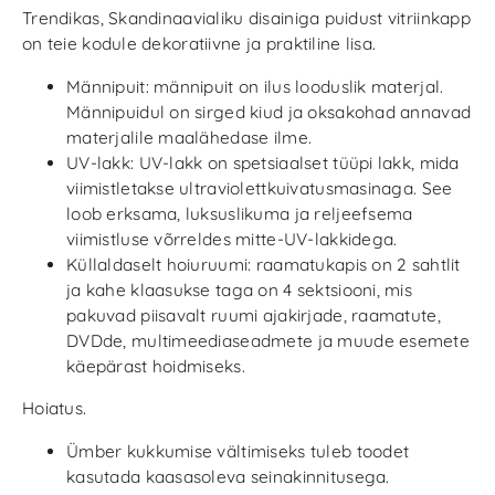
Trendikas, Skandinaavialiku disainiga puidust vitriinkapp
on teie kodule dekoratiivne ja praktiline lisa.
Männipuit: männipuit on ilus looduslik materjal.
Männipuidul on sirged kiud ja oksakohad annavad
materjalile maalähedase ilme.
UV-lakk: UV-lakk on spetsiaalset tüüpi lakk, mida
viimistletakse ultraviolettkuivatusmasinaga. See
loob erksama, luksuslikuma ja reljeefsema
viimistluse võrreldes mitte-UV-lakkidega.
Küllaldaselt hoiuruumi: raamatukapis on 2 sahtlit
ja kahe klaasukse taga on 4 sektsiooni, mis
pakuvad piisavalt ruumi ajakirjade, raamatute,
DVDde, multimeediaseadmete ja muude esemete
käepärast hoidmiseks.
Hoiatus.
Ümber kukkumise vältimiseks tuleb toodet
kasutada kaasasoleva seinakinnitusega.