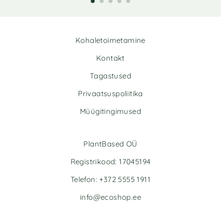
t
t
e
e
r
r
n
n
Kohaletoimetamine
a
a
t
t
Kontakt
i
i
v
v
Tagastused
e
e
Privaatsuspoliitika
:
:
Müügitingimused
PlantBased OÜ
Registrikood: 17045194
Telefon: +372 5555 1911
info@ecoshop.ee