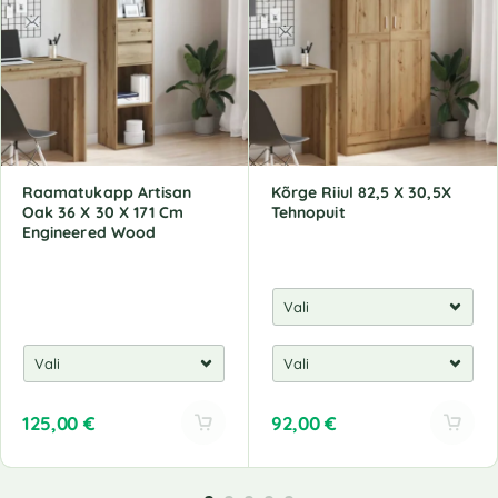
Raamatukapp Artisan
Kõrge Riiul 82,5 X 30,5X
Oak 36 X 30 X 171 Cm
Tehnopuit
Engineered Wood
125,00
€
92,00
€
A
A
l
l