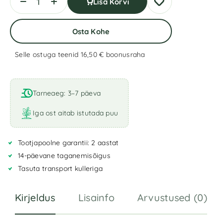
Lisa Korvi
Osta Kohe
Selle ostuga teenid 16,50 €
boonusraha
A
l
t
Tarneaeg: 3–7 päeva
e
r
Iga ost aitab istutada puu
n
a
Tootjapoolne garantii: 2 aastat
t
i
14-päevane taganemisõigus
v
Tasuta transport kulleriga
e
:
Kirjeldus
Lisainfo
Arvustused (0)