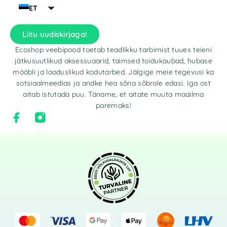
ET
Liitu uudiskirjaga!
Ecoshop veebipood toetab teadlikku tarbimist tuues teieni
jätkusuutlikud aksessuaarid, taimsed toidukaubad, hubase
mööbli ja looduslikud kodutarbed. Jälgige meie tegevusi ka
sotsiaalmeedias ja andke hea sõna sõbrale edasi. Iga ost
aitab istutada puu. Täname, et aitate muuta maailma
paremaks!