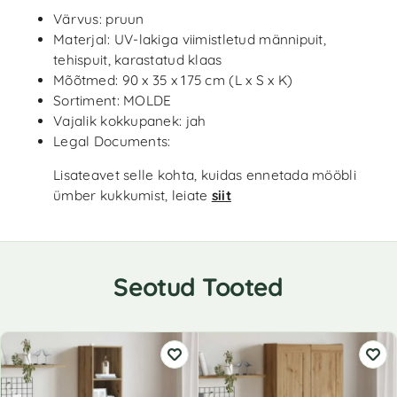
Värvus: pruun
Materjal: UV-lakiga viimistletud männipuit,
tehispuit, karastatud klaas
Mõõtmed: 90 x 35 x 175 cm (L x S x K)
Sortiment: MOLDE
Vajalik kokkupanek: jah
Legal Documents:
Lisateavet selle kohta, kuidas ennetada mööbli
ümber kukkumist, leiate
siit
Seotud Tooted