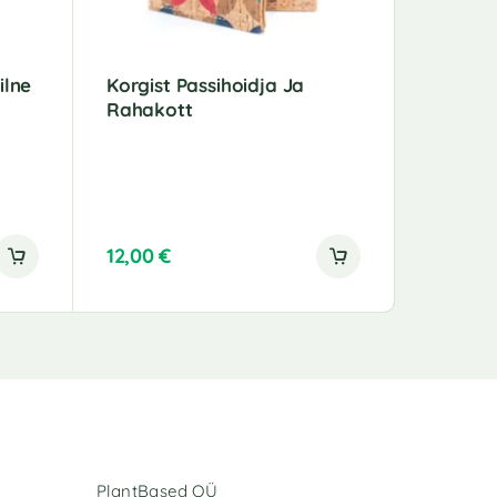
ilne
Korgist Passihoidja Ja
Õhuke K
Rahakott
12,00
€
22,00
€
A
l
t
e
r
n
a
t
i
PlantBased OÜ