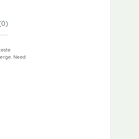
(0)
keste
kerge. Need