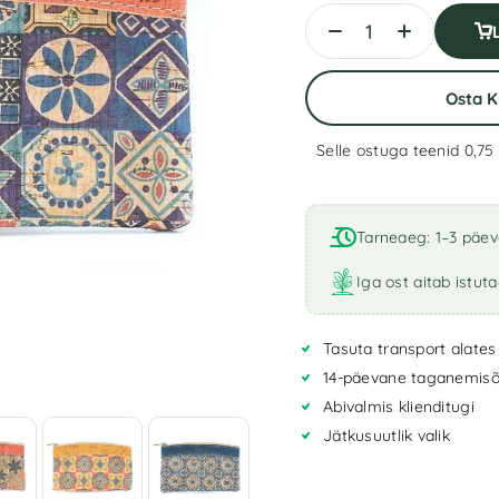
Osta 
Selle ostuga teenid 0,75
A
l
t
Tarneaeg: 1–3 päe
e
r
Iga ost aitab istut
n
a
Tasuta transport alates
t
i
14-päevane taganemisõ
v
Abivalmis klienditugi
e
Jätkusuutlik valik
: