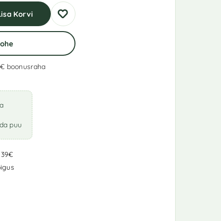
Lisa Korvi
Kohe
 €
boonusraha
va
ada puu
 39€
igus