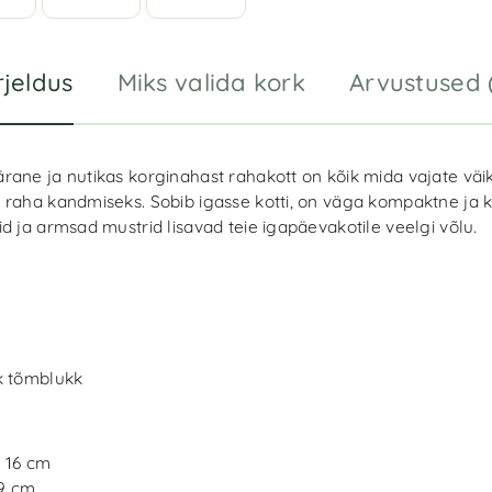
rjeldus
Miks valida kork
Arvustused 
rane ja nutikas korginahast rahakott on kõik mida vajate väi
 raha kandmiseks. Sobib igasse kotti, on väga kompaktne ja 
d ja armsad mustrid lisavad teie igapäevakotile veelgi võlu.
 tõmblukk
: 16 cm
 9 cm