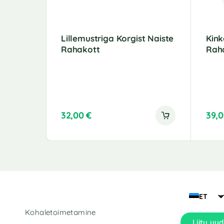
Lillemustriga Korgist Naiste
Kink
Rahakott
Rah
32,00
€
39,
ET
Kohaletoimetamine
Liitu uud