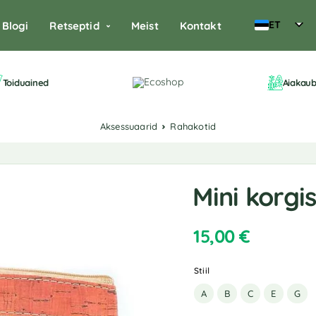
ET
Blogi
Retseptid
Meist
Kontakt
Toiduained
Aiakau
Aksessuaarid
Rahakotid
Mini korgi
15,00
€
Stiil
A
B
C
E
G