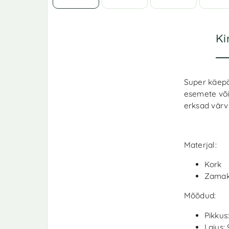
Ki
Super käepä
esemete või
erksad värvi
Materjal:
Kork
Zamak
Mõõdud:
Pikkus
Laius: