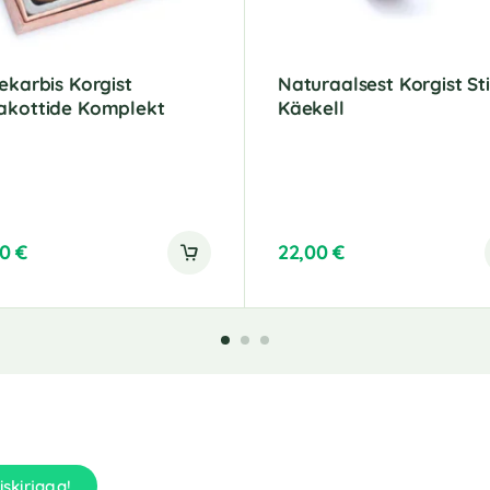
ekarbis Korgist
Naturaalsest Korgist Sti
akottide Komplekt
Käekell
00
€
22,00
€
iskirjaga!