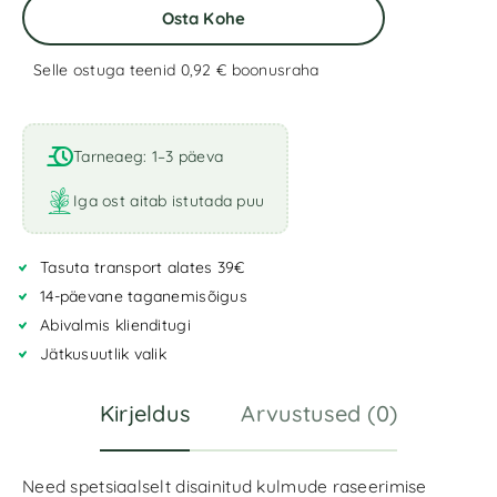
Osta Kohe
Selle ostuga teenid 0,92 €
boonusraha
A
l
t
Tarneaeg: 1–3 päeva
e
r
Iga ost aitab istutada puu
n
a
Tasuta transport alates 39€
t
i
14-päevane taganemisõigus
v
Abivalmis klienditugi
e
Jätkusuutlik valik
:
Kirjeldus
Arvustused (0)
Need spetsiaalselt disainitud kulmude raseerimise