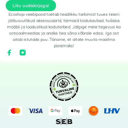
Liitu uudiskirjaga!
Ecoshop veebipood toetab teadlikku tarbimist tuues teieni
jätkusuutlikud aksessuaarid, taimsed toidukaubad, hubase
mööbli ja looduslikud kodutarbed. Jälgige meie tegevusi ka
sotsiaalmeedias ja andke hea sõna sõbrale edasi. Iga ost
aitab istutada puu. Täname, et aitate muuta maailma
paremaks!