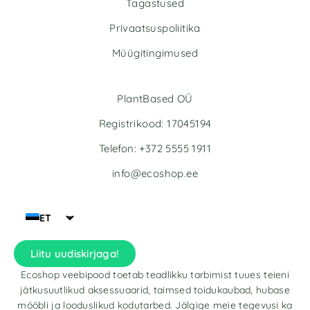
Tagastused
Privaatsuspoliitika
Müügitingimused
PlantBased OÜ
Registrikood: 17045194
Telefon: +372 5555 1911
info@ecoshop.ee
ET
Liitu uudiskirjaga!
Ecoshop veebipood toetab teadlikku tarbimist tuues teieni
jätkusuutlikud aksessuaarid, taimsed toidukaubad, hubase
mööbli ja looduslikud kodutarbed. Jälgige meie tegevusi ka