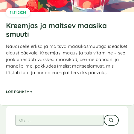
11.11.2024
Kreemjas ja maitsev maasika
smuuti
Naudi selle erksa ja maitsva maasikasmuutiga ideaalset
algust päevale! Kreemjas, magus ja täis vitamiine – see
jook ühendab värsked maasikad, pehme banaani ja
mandlipiima, pakkudes imelist maitseelamust, mis
tõstab tuju ja annab energiat terveks päevaks.
LOE ROHKEM