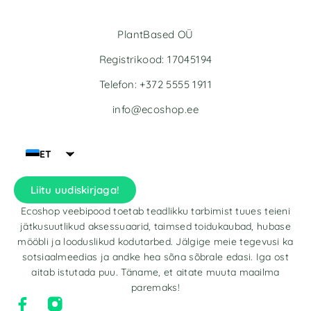
PlantBased OÜ
Registrikood: 17045194
Telefon: +372 5555 1911
info@ecoshop.ee
ET
Liitu uudiskirjaga!
Ecoshop veebipood toetab teadlikku tarbimist tuues teieni
jätkusuutlikud aksessuaarid, taimsed toidukaubad, hubase
mööbli ja looduslikud kodutarbed. Jälgige meie tegevusi ka
sotsiaalmeedias ja andke hea sõna sõbrale edasi. Iga ost
aitab istutada puu. Täname, et aitate muuta maailma
paremaks!