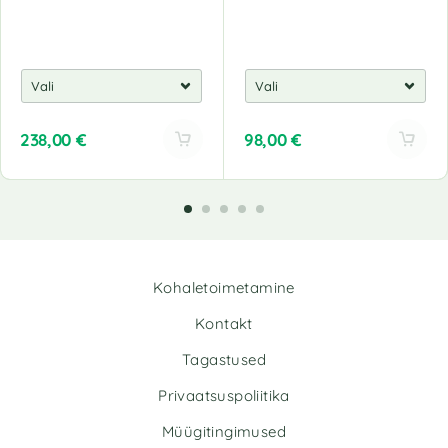
238,00
€
98,00
€
A
A
l
l
t
t
e
e
r
r
n
n
Kohaletoimetamine
a
a
t
t
Kontakt
i
i
v
v
Tagastused
e
e
Privaatsuspoliitika
:
:
Müügitingimused