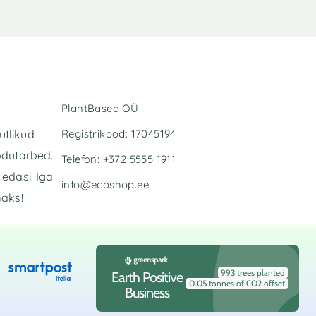
PlantBased OÜ
Registrikood: 17045194
utlikud
odutarbed.
Telefon: +372 5555 1911
edasi. Iga
info@ecoshop.ee
maks!
993 trees planted
Earth Positive
0.05 tonnes of CO2 offset
Business