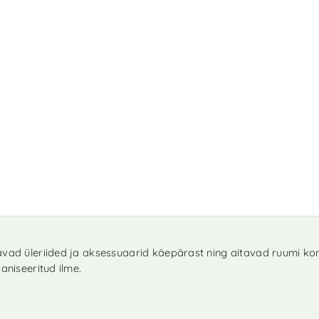
avad üleriided ja aksessuaarid käepärast ning aitavad ruumi korr
aniseeritud ilme.