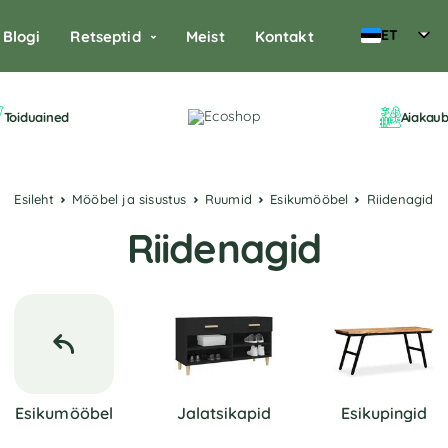
ET
Blogi
Retseptid
Meist
Kontakt
Toiduained
Aiakau
Esileht
Mööbel ja sisustus
Ruumid
Esikumööbel
Riidenagid
Riidenagid
Esikumööbel
Jalatsikapid
Esikupingid