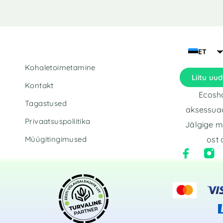
ET
Kohaletoimetamine
Liitu uud
Kontakt
Ecosho
Tagastused
aksessuaa
Privaatsuspoliitika
Jälgige m
Müügitingimused
ost 