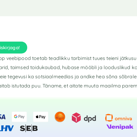
iskirjaga!
p veebipood toetab teadlikku tarbimist tuues teieni jätkusu
rid, taimsed toidukaubad, hubase mööbli ja looduslikud k
eie tegevusi ka sotsiaalmeedias ja andke hea sõna sõbrale 
aitab istutada puu. Täname, et aitate muuta maailma pare