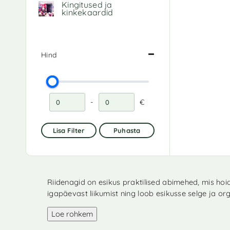
Kingitused ja
kinkekaardid
Hind
-
€
Miinimumhind
Maksimaalne hind
Lisa Filter
Puhasta
Riidenagid on esikus praktilised abimehed, mis hoi
igapäevast liikumist ning loob esikusse selge ja org
Loe rohkem