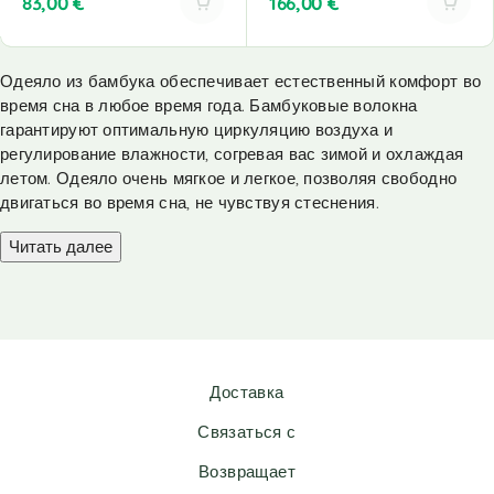
83,00
€
166,00
€
A
A
l
l
Одеяло из бамбука обеспечивает естественный комфорт во
t
t
время сна в любое время года. Бамбуковые волокна
e
e
r
r
гарантируют оптимальную циркуляцию воздуха и
n
n
регулирование влажности, согревая вас зимой и охлаждая
a
a
летом. Одеяло очень мягкое и легкое, позволяя свободно
t
t
двигаться во время сна, не чувствуя стеснения.
i
i
v
v
Читать далее
e
e
:
:
Доставка
Связаться с
Возвращает