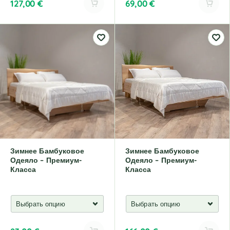
127,00
€
69,00
€
A
A
l
l
t
t
e
e
r
r
n
n
a
a
t
t
i
i
v
v
e
e
:
:
Зимнее Бамбуковое
Зимнее Бамбуковое
Одеяло – Премиум-
Одеяло – Премиум-
Класса
Класса