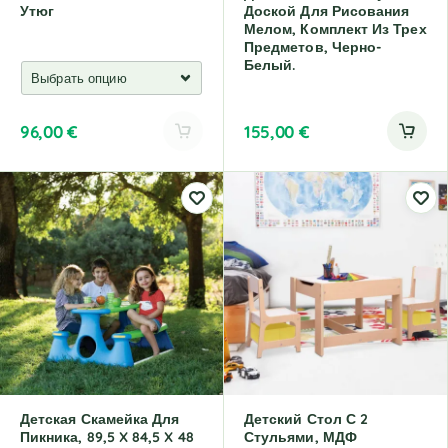
Утюг
Доской Для Рисования
Мелом, Комплект Из Трех
Предметов, Черно-
Белый.
96,00
€
155,00
€
A
l
t
e
r
n
a
t
i
v
e
:
Детская Скамейка Для
Детский Стол С 2
Пикника, 89,5 X 84,5 X 48
Стульями, МДФ