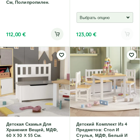
См, Полипропилен.
112,00
€
123,00
€
A
l
t
e
r
n
a
t
i
v
e
:
Детская Скамья Для
Детский Комплект Из 4
Хранения Вещей, МДФ,
Предметов: Стол И
60 X 30 X 55 См.
Стулья, МДФ, Белый И