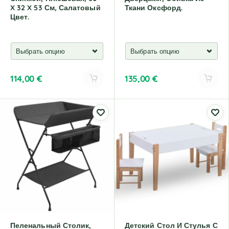
X 32 X 53 См, Салатовый
Ткани Оксфорд.
Цвет.
114,00
€
135,00
€
A
A
l
l
t
t
e
e
r
r
n
n
a
a
t
t
i
i
v
v
e
e
:
:
Пеленальный Столик,
Детский Стол И Стулья С