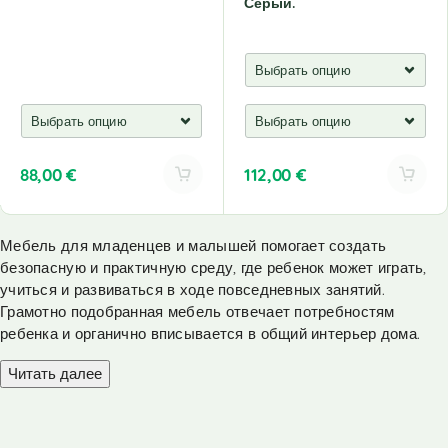
Серый.
88,00
€
112,00
€
A
A
l
l
Мебель для младенцев и малышей помогает создать
t
t
безопасную и практичную среду, где ребенок может играть,
e
e
r
r
учиться и развиваться в ходе повседневных занятий.
n
n
Грамотно подобранная мебель отвечает потребностям
a
a
ребенка и органично вписывается в общий интерьер дома.
t
t
i
i
Читать далее
v
v
e
e
:
: