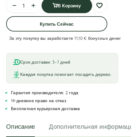
В Корзину
Купить Сейчас
За эту покупку вы заработаете 11,10 €
бонусных денег
A
l
t
Срок доставки: 3–7 дней
e
r
Каждая покупка помогает посадить дерево.
n
a
Гарантия производителя: 2 года
t
i
14-дневное право на отказ
v
Бесплатная курьерская доставка
e
:
Описание
Дополнительная информация