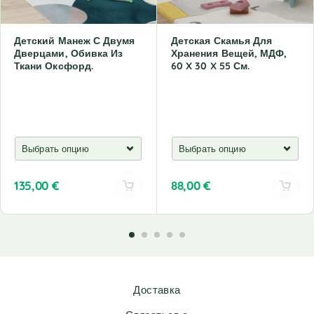
Детский Манеж С Двумя
Детская Скамья Для
Дверцами, Обивка Из
Хранения Вещей, МДФ,
Ткани Оксфорд.
60 X 30 X 55 См.
135,00
€
88,00
€
A
A
l
l
t
t
e
e
r
r
n
n
Доставка
a
a
t
t