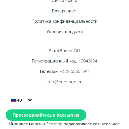
Связаться с
i
i
v
v
Возвращает
e
e
Политика конфиденциальности
:
:
Условия продажи
PlantBased OÜ
Регистрационный код: 17045194
Телефон: +372 5555 1911
info@ecoshop.ee
RU
Присоединяйтесь к рассылке!
Интернет-магазин Ecoshop поддерживает сознательное