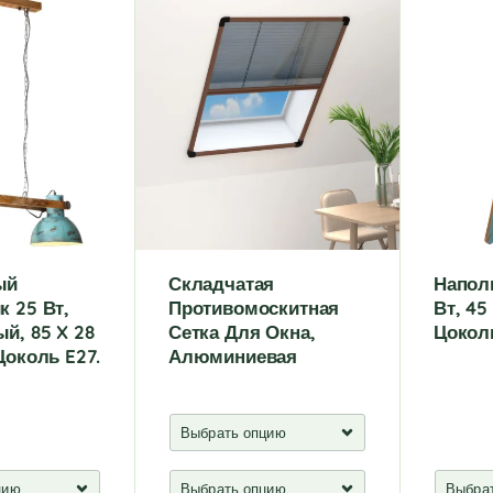
t
t
e
e
r
r
n
n
a
a
t
t
i
i
v
v
e
e
:
:
ый
Складчатая
Напол
к 25 Вт,
Противомоскитная
Вт, 45
й, 85 X 28
Сетка Для Окна,
Цоколь
Цоколь E27.
Алюминиевая