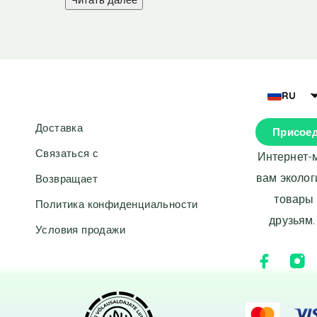
200 см
(2)
215 см
(1)
24 x 24 x 137 см
(1)
25 x 25 x 134 см
(1)
RU
25 x 25 x 136 см
(1)
25 x 25 x 138 см
(1)
Доставка
Присоед
27 x 29 см
(1)
Связаться с
Интернет-
27 x 31 см
(1)
вам эколог
Возвращает
29 x 29 x 153 см
(1)
товары 
Политика конфиденциальности
30 x 30 см
(2)
друзьям.
30 x 60 см
Условия продажи
(1)
300 см
(1)
305 см
(1)
34 x 26 x 35,1 см
(1)
34 x 34 x 146 см