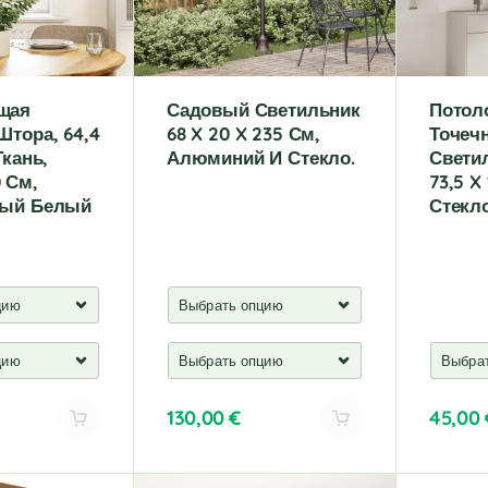
e
:
щая
Садовый Светильник
Потол
Штора, 64,4
68 X 20 X 235 См,
Точеч
Ткань,
Алюминий И Стекло.
Свети
 См,
73,5 X
ный Белый
Стекл
130,00
€
45,00
A
A
l
l