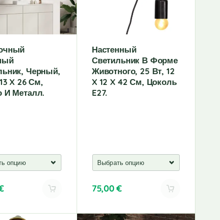
e
:
очный
Настенный
ный
Светильник В Форме
льник, Черный,
Животного, 25 Вт, 12
 13 X 26 См,
X 12 X 42 См, Цоколь
о И Металл.
E27.
€
75,00
€
A
l