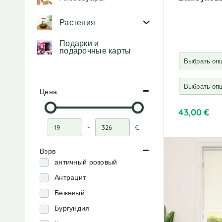
Растения
Подарки и
подарочные карты
Цена
43,00
€
-
€
A
Минимальная цена
Максимальная цена
l
t
Вэрв
e
античный розовый
r
Антрацит
n
a
Бежевый
t
Бургундия
i
v