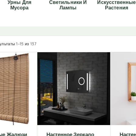
Урны Для
Светильники И
Искусственные
Мусора
Лампы
Растения
льтаты 1–15 из 137
ые Жалюзи
Настенное Зеркало
Настен