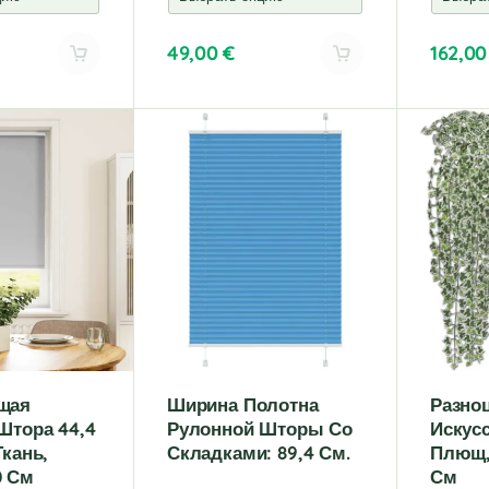
49,00
€
162,0
A
A
l
l
t
t
e
e
r
r
n
n
a
a
t
t
i
i
v
v
e
e
:
:
щая
Ширина Полотна
Разно
Штора 44,4
Рулонной Шторы Со
Искус
Ткань,
Складками: 89,4 См.
Плющ,
0 См
См