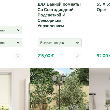
Для Ванной Комнаты
55 X 5
Со Светодиодной
Орех.
Подсветкой И
Сенсорным
Управлением.
213,00
€
92,00
A
l
t
e
r
n
a
t
i
v