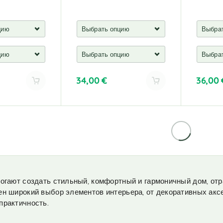
34,00
€
36,00
A
A
l
l
t
t
e
e
r
r
n
n
a
a
t
t
i
i
могают создать стильный, комфортный и гармоничный дом, о
v
v
н широкий выбор элементов интерьера, от декоративных акс
e
e
практичность.
:
: