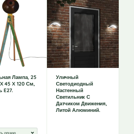
t
e
r
n
a
t
i
v
e
:
ьная Лампа, 25
Уличный
 X 45 X 120 См,
Светодиодный
 E27.
Настенный
Светильник С
Датчиком Движения,
Литой Алюминий.