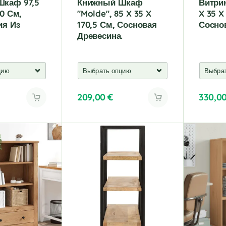
каф 97,5
Книжный Шкаф
Витрин
00 См,
"Molde", 85 X 35 X
X 35 X
ия Из
170,5 См, Сосновая
Сосно
Древесина.
209,00
€
330,0