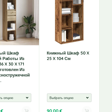
r
n
a
t
i
v
e
:
ный Шкаф
Книжный Шкаф 50 X
й Работы Из
25 X 104 См
36 X 30 X 171
готовлен Из
сностружечной
.
0
€
90,00
€