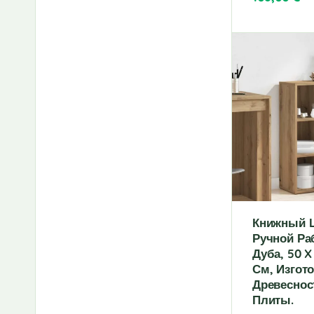
A
l
t
e
r
n
a
t
i
v
e
:
Книжный 
Ручной Ра
Дуба, 50 X
См, Изгот
Древеснос
Плиты.