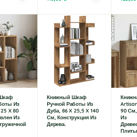
A
A
l
l
t
t
e
e
r
r
n
n
a
a
t
t
i
i
v
v
e
e
:
:
Шкаф
Книжный Шкаф
Книжн
боты Из
Ручной Работы Из
Artisa
 25 X 80
Дуба, 86 X 25,5 X 140
90 См,
овлен Из
См, Конструкция Из
Из
тружечной
Дерева.
Древе
Плиты