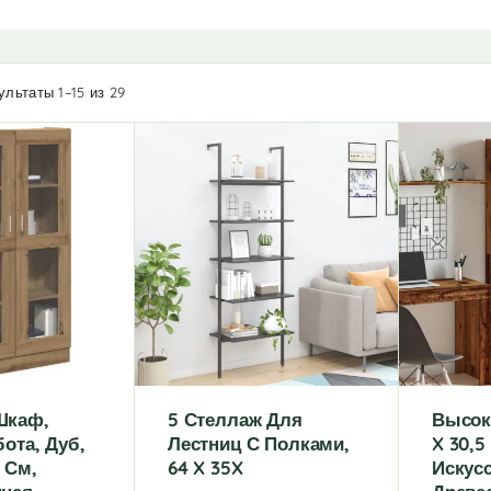
льтаты 1–15 из 29
Шкаф,
5 Стеллаж Для
Высок
ота, Дуб,
Лестниц С Полками,
X 30,5
5 См,
64 X 35X
Искус