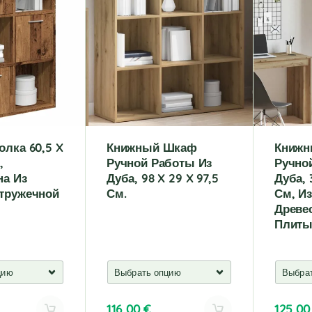
r
r
n
n
a
a
t
t
i
i
v
v
e
e
:
:
олка 60,5 X
Книжный Шкаф
Книж
,
Ручной Работы Из
Ручно
на Из
Дуба, 98 X 29 X 97,5
Дуба, 
тружечной
См.
См, Из
Древе
Плиты
116,00
€
125,0