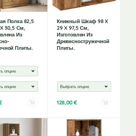
:
ая Полка 82,5
Книжный Шкаф 98 X
 X 30,5 См,
29 X 97,5 См,
овлена Из
Изготовлен Из
сно-
Древесностружечной
ечной Плиты.
Плиты.
€
128,00
€
A
l
t
e