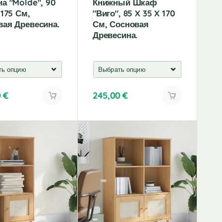
а "Molde", 90
Книжный Шкаф
 175 См,
"Виго", 85 X 35 X 170
вая Древесина.
См, Сосновая
Древесина.
0
€
245,00
€