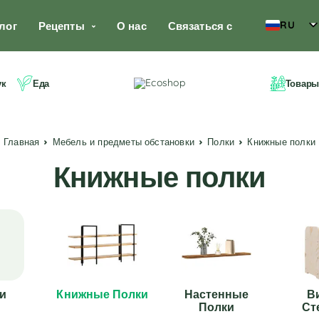
RU
лог
Рецепты
О нас
Связаться с
ук
Еда
Товары
Главная
Мебель и предметы обстановки
Полки
Книжные полки
Книжные полки
и
Книжные Полки
Настенные
В
Полки
Ст