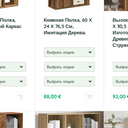
:
:
 Полка,
Книжная Полка, 60 X
Высок
й Каркас
24 X 76,5 См,
X 30,5
Имитация Дерева.
Изгот
Древе
Струж
88,00
€
92,00
A
A
l
l
t
t
e
e