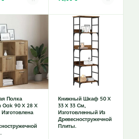
A
l
t
e
r
n
a
t
i
v
e
:
ая Полка
Книжный Шкаф 50 X
n Oak 90 X 28 X
33 X 33 См,
 Изготовлена
Изготовленный Из
Древесностружечной
сностружечной
Плиты.
.