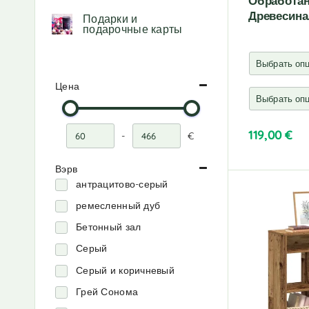
Обработа
Древесина
Подарки и
подарочные карты
Цена
119,00
€
-
€
Минимальная цена
Максимальная цена
A
Вэрв
l
антрацитово-серый
t
e
ремесленный дуб
r
Бетонный зал
n
a
Серый
t
Серый и коричневый
i
v
Грей Сонома
e