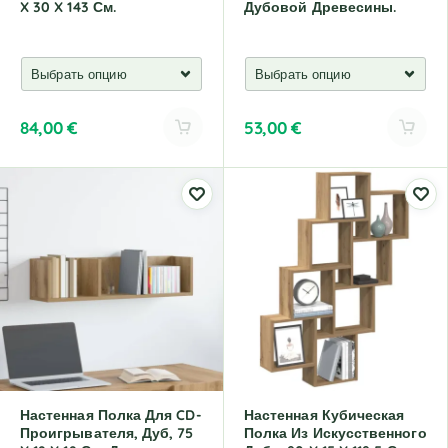
X 30 X 143 См.
Дубовой Древесины.
84,00
€
53,00
€
A
A
l
l
t
t
e
e
r
r
n
n
a
a
t
t
i
i
v
v
e
e
:
:
Настенная Полка Для CD-
Настенная Кубическая
Проигрывателя, Дуб, 75
Полка Из Искусственного