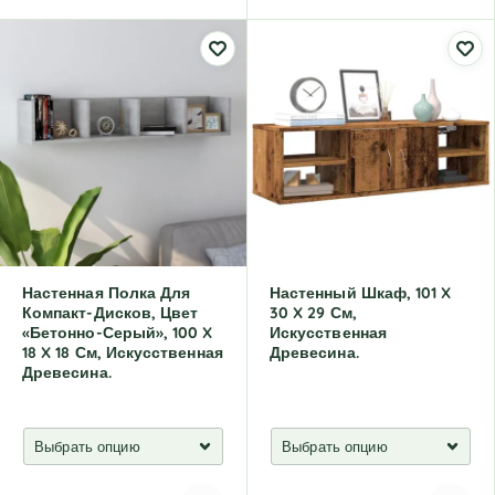
A
A
l
l
t
t
e
e
r
r
n
n
a
a
t
t
i
i
v
v
e
e
:
:
Настенная Полка Для
Настенный Шкаф, 101 X
Компакт-Дисков, Цвет
30 X 29 См,
«бетонно-Серый», 100 X
Искусственная
18 X 18 См, Искусственная
Древесина.
Древесина.