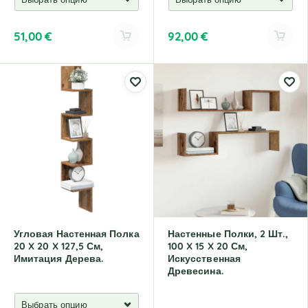
51,00
€
92,00
€
A
A
l
l
t
t
e
e
r
r
n
n
a
a
t
t
i
i
v
v
e
e
:
:
Угловая Настенная Полка
Настенные Полки, 2 Шт.,
20 X 20 X 127,5 См,
100 X 15 X 20 См,
Имитация Дерева.
Искусственная
Древесина.