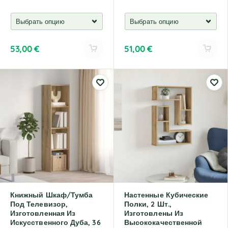
53,00
€
51,00
€
A
A
l
l
t
t
e
e
r
r
n
n
a
a
t
t
i
i
v
v
e
e
:
:
Книжный Шкаф/тумба
Настенные Кубические
Под Телевизор,
Полки, 2 Шт.,
Изготовленная Из
Изготовлены Из
Искусственного Дуба, 36
Высококачественной