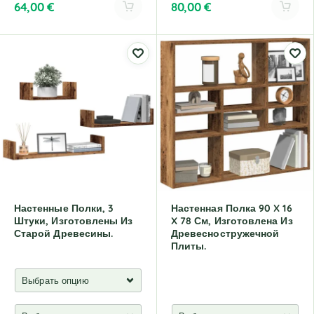
64,00
€
80,00
€
A
A
l
l
t
t
e
e
r
r
n
n
a
a
t
t
i
i
v
v
e
e
:
:
Настенные Полки, 3
Настенная Полка 90 X 16
Штуки, Изготовлены Из
X 78 См, Изготовлена Из
Старой Древесины.
Древесностружечной
Плиты.