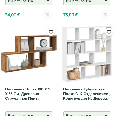
34,00
€
73,00
€
A
A
l
l
t
t
e
e
r
r
n
n
a
a
t
t
i
i
v
v
e
e
:
:
Настенная Полка 100 X 18
Настенная Кубическая
X 53 См, Древесно-
Полка С 12 Отделениями,
Стружечная Плита.
Конструкция Из Дерева.