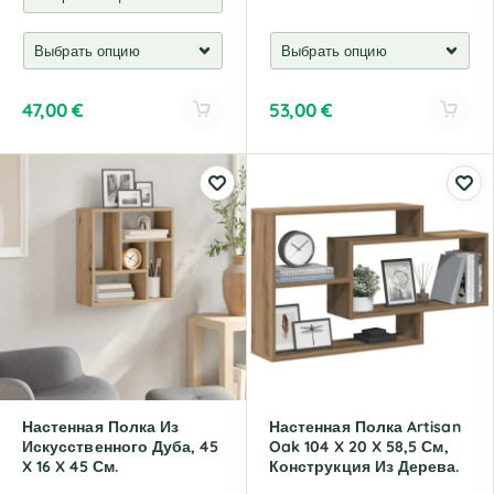
47,00
€
53,00
€
A
A
l
l
t
t
e
e
r
r
n
n
a
a
t
t
i
i
v
v
e
e
:
:
Настенная Полка Из
Настенная Полка Artisan
Искусственного Дуба, 45
Oak 104 X 20 X 58,5 См,
X 16 X 45 См.
Конструкция Из Дерева.