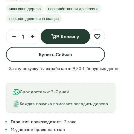
манговое дерево
переработанная древесина
прочная древесина акации
В Корзину
Купить Сейчас
За эту покупку вы заработаете 9,80 €
бонусных денег
A
l
t
Срок доставки: 3–7 дней
e
r
Каждая покупка помогает посадить дерево.
n
a
Гарантия производителя: 2 года
t
i
14-дневное право на отказ