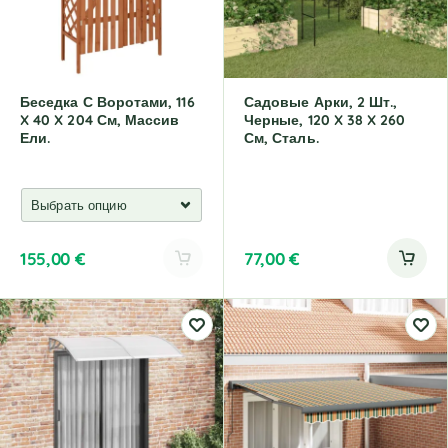
i
i
v
v
e
e
:
:
Беседка С Воротами, 116
Садовые Арки, 2 Шт.,
X 40 X 204 См, Массив
Черные, 120 X 38 X 260
Ели.
См, Сталь.
155,00
€
77,00
€
A
l
t
e
r
n
a
t