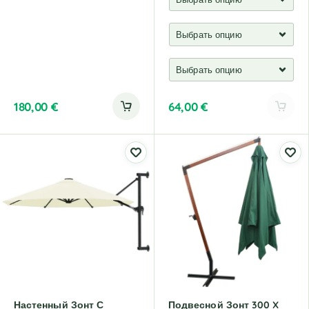
180,00
€
64,00
€
A
l
t
e
r
n
a
t
i
v
e
:
Настенный Зонт С
Подвесной Зонт 300 X