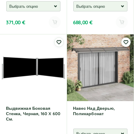
371,00
€
688,00
€
A
A
l
l
t
t
e
e
r
r
n
n
a
a
t
t
i
i
v
v
e
e
:
:
Выдвижная Боковая
Навес Над Дверью,
Стенка, Черная, 160 X 600
Поликарбонат
См.