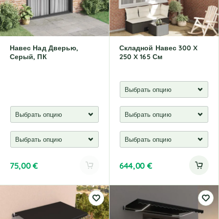
i
v
e
:
Навес Над Дверью,
Складной Навес 300 X
Серый, ПК
250 X 165 См
75,00
€
644,00
€
A
l
t
e