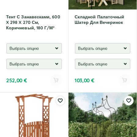
e
e
:
:
Тент С Занавесками, 600
Складной Палаточный
X 298 X 270 См,
Шатер Для Вечеринок
Коричневый, 180 Г/м²
252,00
€
103,00
€
A
A
l
l
t
t
e
e
r
r
n
n
a
a
t
t