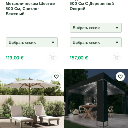
Металлическим Шестом
300 См С Деревянной
300 См, Светло-
Опорой.
Бежевый.
119,00
€
157,00
€
A
A
l
l
t
t
e
e
r
r
n
n
a
a
t
t
i
i
v
v
e
e