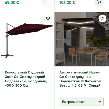
69,00
€
103,00
€
A
l
t
e
r
n
a
t
i
v
e
:
Консольный Садовый
Автоматический Навес
Зонт Со Светодиодной
Со Светодиодной
Подсветкой, Бордовый,
Подсветкой И Датчиком
400 X 300 См.
Ветра, 4,5 X 3 М, Серый.