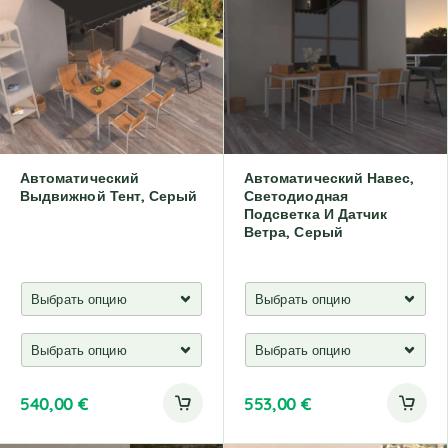
r
n
a
t
i
v
e
:
Автоматический
Автоматический Навес,
Выдвижной Тент, Серый
Светодиодная
Подсветка И Датчик
Ветра, Серый
540,00
€
553,00
€