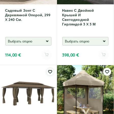
:
:
Садовый Зонт С
Навес С Двойной
Деревянной Опорой, 299
Крышей И
X 240 См.
Светодиодной
Гирляндой 3 X 3 М
114,00
€
398,00
€
A
A
l
l
t
t
e
e
r
r
n
n
a
a
t
t
i
i
v
v