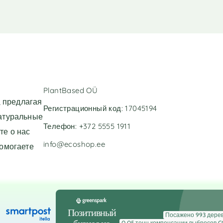
PlantBased OÜ
 предлагая
Регистрационный код: 17045194
натуральные
Телефон: +372 5555 1911
те о нас
info@ecoshop.ee
помогаете
Позитивный
Посажено 993 дерев
0,05 тонн компенсации выбросов C