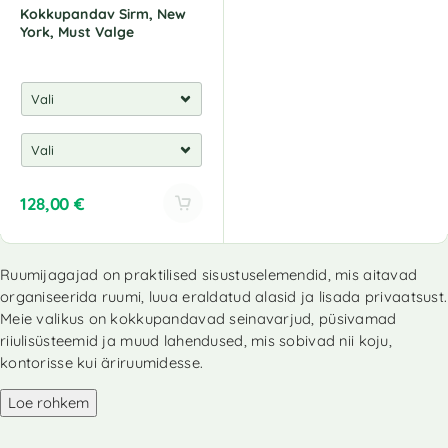
Kokkupandav Sirm, New
York, Must Valge
128,00
€
A
l
Ruumijagajad on praktilised sisustuselemendid, mis aitavad
t
organiseerida ruumi, luua eraldatud alasid ja lisada privaatsust.
e
r
Meie valikus on kokkupandavad seinavarjud, püsivamad
n
riiulisüsteemid ja muud lahendused, mis sobivad nii koju,
a
kontorisse kui äriruumidesse.
t
i
Loe rohkem
v
e