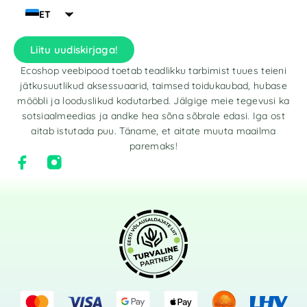
ET
Liitu uudiskirjaga!
Ecoshop veebipood toetab teadlikku tarbimist tuues teieni
jätkusuutlikud aksessuaarid, taimsed toidukaubad, hubase
mööbli ja looduslikud kodutarbed. Jälgige meie tegevusi ka
sotsiaalmeedias ja andke hea sõna sõbrale edasi. Iga ost
aitab istutada puu. Täname, et aitate muuta maailma
paremaks!