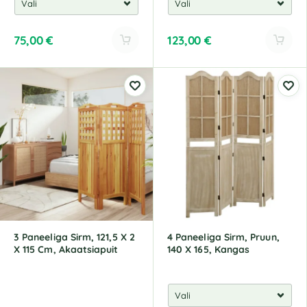
75,00
€
123,00
€
A
A
l
l
t
t
e
e
r
r
n
n
a
a
t
t
i
i
v
v
e
e
:
:
3 Paneeliga Sirm, 121,5 X 2
4 Paneeliga Sirm, Pruun,
X 115 Cm, Akaatsiapuit
140 X 165, Kangas