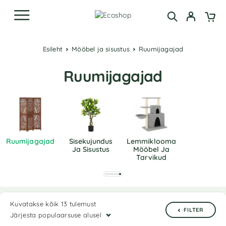
Esileht
Mööbel ja sisustus
Ruumijagajad
Ruumijagajad
Ruumijagajad
Sisekujundus
Lemmiklooma
Ja Sisustus
Mööbel Ja
Tarvikud
Kuvatakse kõik 13 tulemust
FILTER
Järjesta populaarsuse alusel