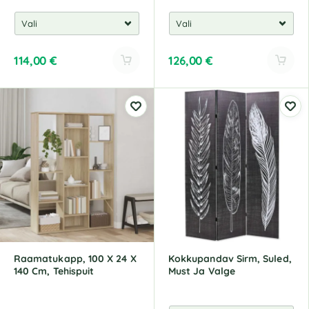
114,00
€
126,00
€
A
A
l
l
t
t
e
e
r
r
n
n
a
a
t
t
i
i
v
v
e
e
:
:
Raamatukapp, 100 X 24 X
Kokkupandav Sirm, Suled,
140 Cm, Tehispuit
Must Ja Valge