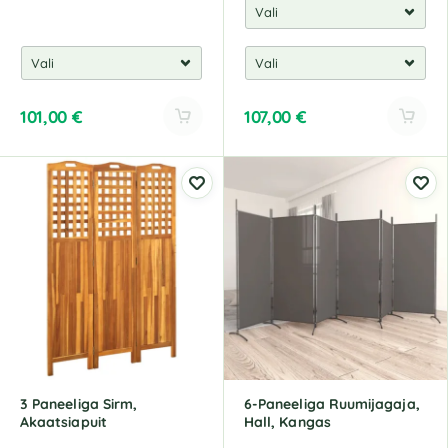
101,00
€
107,00
€
A
A
l
l
t
t
e
e
r
r
n
n
a
a
t
t
i
i
v
v
e
e
:
:
3 Paneeliga Sirm,
6-Paneeliga Ruumijagaja,
Akaatsiapuit
Hall, Kangas