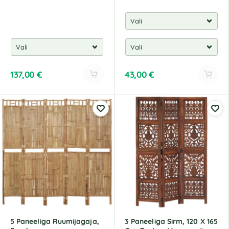
137,00
€
43,00
€
A
A
l
l
t
t
e
e
r
r
n
n
a
a
t
t
i
i
v
v
e
e
:
:
5 Paneeliga Ruumijagaja,
3 Paneeliga Sirm, 120 X 165