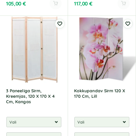
105,00
€
117,00
€
A
A
l
l
t
t
e
e
r
r
n
n
a
a
t
t
i
i
v
v
e
e
:
:
3 Paneeliga Sirm,
Kokkupandav Sirm 120 X
Kreemjas, 120 X 170 X 4
170 Cm, Lill
Cm, Kangas