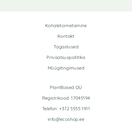
:
Kohaletoimetamine
Kontakt
Tagastused
Privaatsuspoliitika
Müügitingimused
PlantBased OÜ
Registrikood: 17045194
Telefon: +372 5555 1911
info@ecoshop.ee