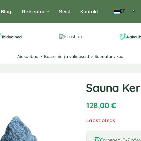
ET
Blogi
Retseptid
Meist
Kontakt
Toiduained
Aiakau
Aiakaubad
Basseinid ja väliduššid
Saunatarvikud
Sauna Keri
128,00
€
Laost otsas
Tarneaeg: 3–7 päe