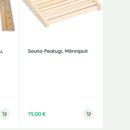
u,
Sauna Peatugi, Männipuit
Bassein
2 Tk, Pl
75,00
€
30,00
€