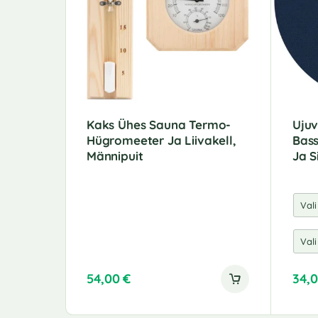
Kaks Ühes Sauna Termo-
Uju
Hügromeeter Ja Liivakell,
Bass
Männipuit
Ja S
54,00
€
34,
A
l