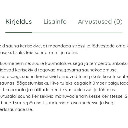
Kirjeldus
Lisainfo
Arvustused (0)
id sauna kerisekive, et maandada stressi ja lõdvestada oma
seks lisaks teie saunaruumi ja rutiini.
 kuumenemine: suure kuumataluvusega ja temperatuurikõiku
pidavad kerisekivid tagavad mugavama saunakogemuse.
asutusaeg: sauna kerisekivid annavad tänu pikale kasutuseal
saunas lõõgastumiseks. Kive tuleks aegajalt ümber paigutada
elt koormata ja säilitada nende vastupidavus ja tõhusus.
sutusala: sauna kerisekivid mahuvad enamikesse keristesse. 
d need suurepäraselt suurtesse erasaunadesse ja isegi
rtssaunadesse.