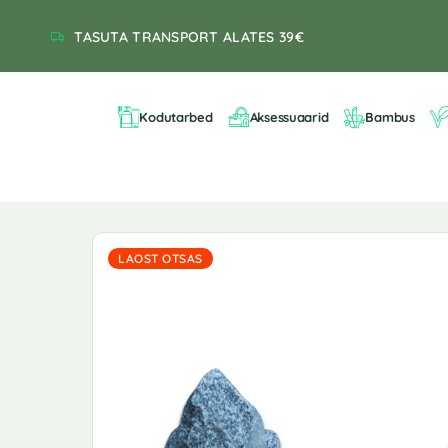
TASUTA TRANSPORT ALATES 39€
Kodutarbed
Aksessuaarid
Bambus
LAOST OTSAS