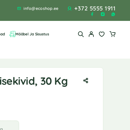
+372 5555 1911
info@ecoshop.ee
bad
Mööbel Ja Sisustus
sekivid, 30 Kg
va