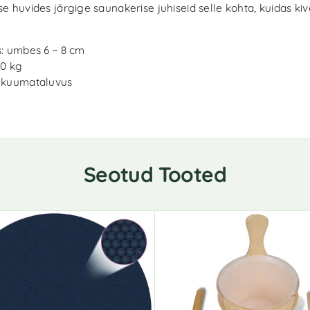
e huvides järgige saunakerise juhiseid selle kohta, kuidas ki
.
: umbes 6 ~ 8 cm
30 kg
 kuumataluvus
Seotud Tooted