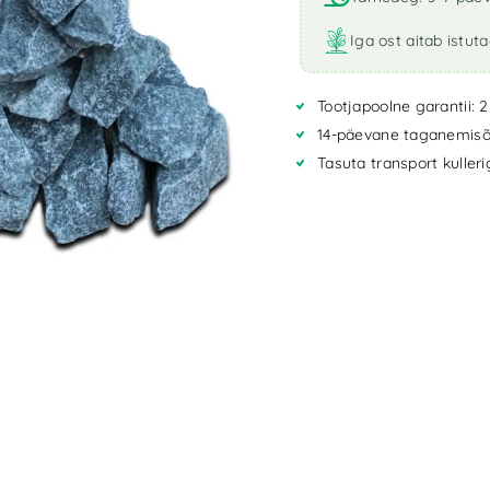
Iga ost aitab istut
Tootjapoolne garantii: 2
14-päevane taganemisõ
Tasuta transport kuller