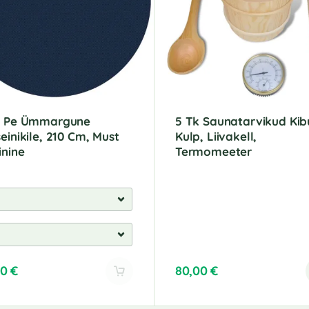
v Pe Ümmargune
5 Tk Saunatarvikud Kib
einikile, 210 Cm, Must
Kulp, Liivakell,
inine
Termomeeter
00
€
80,00
€