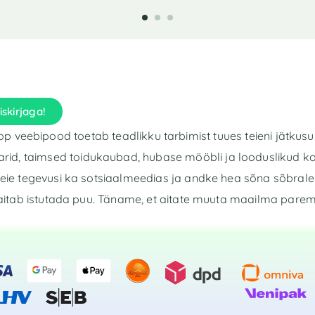
iskirjaga!
p veebipood toetab teadlikku tarbimist tuues teieni jätkusu
rid, taimsed toidukaubad, hubase mööbli ja looduslikud k
eie tegevusi ka sotsiaalmeedias ja andke hea sõna sõbrale 
aitab istutada puu. Täname, et aitate muuta maailma pare