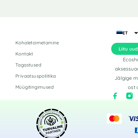
t
e
r
n
a
ET
t
Kohaletoimetamine
i
Liitu uud
v
Kontakt
e
Ecosho
:
Tagastused
aksessuaa
Privaatsuspoliitika
Jälgige m
Müügitingimused
ost 