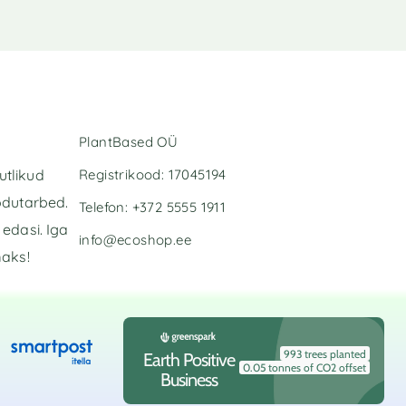
PlantBased OÜ
Registrikood: 17045194
utlikud
odutarbed.
Telefon: +372 5555 1911
edasi. Iga
info@ecoshop.ee
maks!
993 trees planted
Earth Positive
0.05 tonnes of CO2 offset
Business