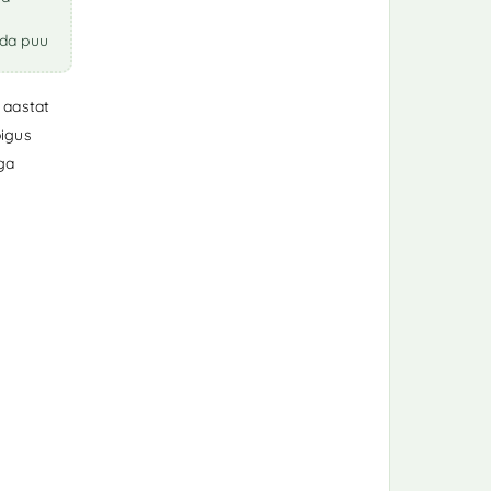
ada puu
 aastat
igus
iga