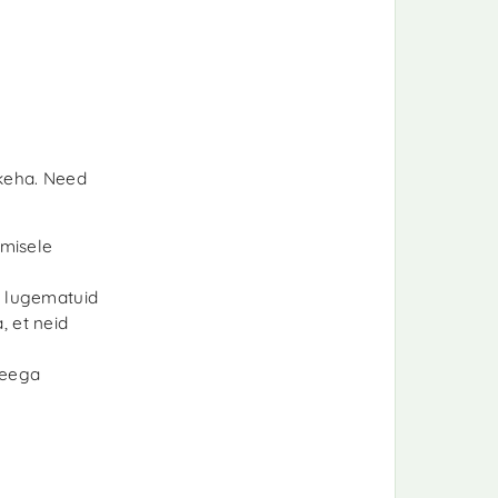
 keha. Need
misele
e lugematuid
, et neid
Seega