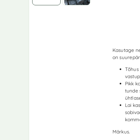
Kasutage ne
on suurepära
Tõhus
vastu
Pikk k
tunde 
ühtlas
Lai ka
sobiva
komme
Märkus.