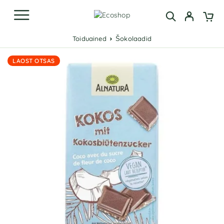
Toiduained
Šokolaadid
LAOST OTSAS