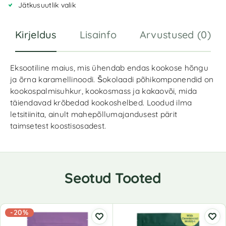
Jätkusuutlik valik
Kirjeldus
Lisainfo
Arvustused (0)
Eksootiline maius, mis ühendab endas kookose hõngu
ja õrna karamellinoodi. Šokolaadi põhikomponendid on
kookospalmisuhkur, kookosmass ja kakaovõi, mida
täiendavad krõbedad kookoshelbed. Loodud ilma
letsitiinita, ainult mahepõllumajandusest pärit
taimsetest koostisosadest.
Seotud Tooted
-20%