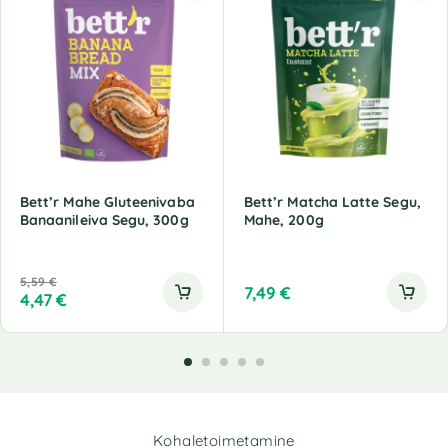
Bett’r Mahe Gluteenivaba
Bett’r Matcha Latte Segu,
Banaanileiva Segu, 300g
Mahe, 200g
5,59
€
7,49
€
4,47
€
Kohaletoimetamine