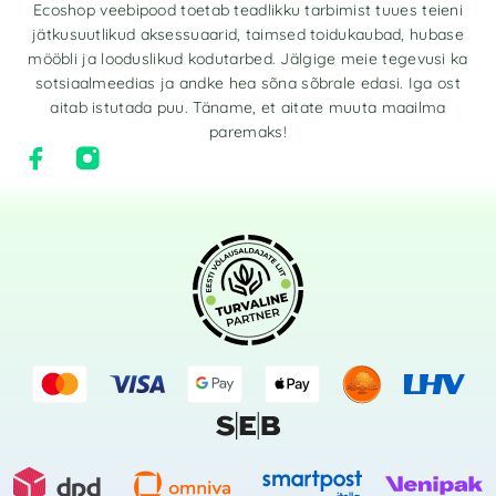
Ecoshop veebipood toetab teadlikku tarbimist tuues teieni
jätkusuutlikud aksessuaarid, taimsed toidukaubad, hubase
mööbli ja looduslikud kodutarbed. Jälgige meie tegevusi ka
sotsiaalmeedias ja andke hea sõna sõbrale edasi. Iga ost
aitab istutada puu. Täname, et aitate muuta maailma
paremaks!