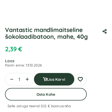
Vantastic mandlimaitseline
šokolaadibatoon, mahe, 40g
2,39
€
Laos
Parim enne:
13.10.2026
Lisa Korvi
Osta Kohe
Selle ostuga teenid 0,12 €
boonusraha