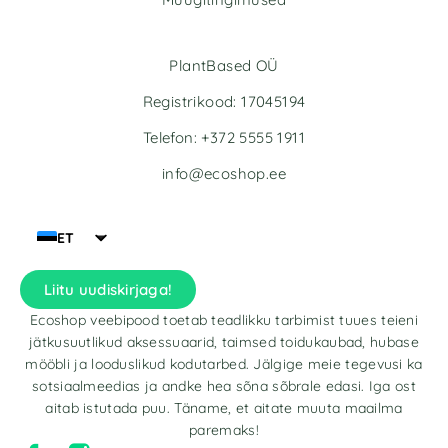
PlantBased OÜ
Registrikood: 17045194
Telefon: +372 5555 1911
info@ecoshop.ee
ET
Liitu uudiskirjaga!
Ecoshop veebipood toetab teadlikku tarbimist tuues teieni
jätkusuutlikud aksessuaarid, taimsed toidukaubad, hubase
mööbli ja looduslikud kodutarbed. Jälgige meie tegevusi ka
sotsiaalmeedias ja andke hea sõna sõbrale edasi. Iga ost
aitab istutada puu. Täname, et aitate muuta maailma
paremaks!