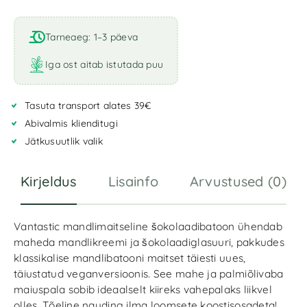
A
l
t
Tarneaeg: 1–3 päeva
e
r
Iga ost aitab istutada puu
n
a
Tasuta transport alates 39€
t
i
Abivalmis klienditugi
v
Jätkusuutlik valik
e
:
Kirjeldus
Lisainfo
Arvustused (0)
Vantastic mandlimaitseline šokolaadibatoon ühendab
maheda mandlikreemi ja šokolaadiglasuuri, pakkudes
klassikalise mandlibatooni maitset täiesti uues,
täiustatud veganversioonis. See mahe ja palmiõlivaba
maiuspala sobib ideaalselt kiireks vahepalaks liikvel
olles. Tõeline nauding ilma loomsete koostisosadeta!