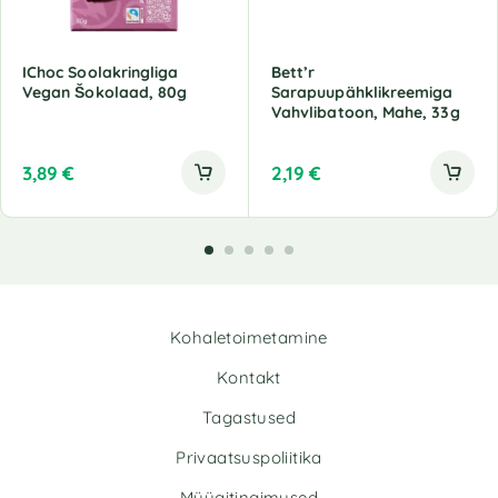
IChoc Soolakringliga
Bett’r
Vegan Šokolaad, 80g
Sarapuupähklikreemiga
Vahvlibatoon, Mahe, 33g
3,89
€
2,19
€
Kohaletoimetamine
Kontakt
Tagastused
Privaatsuspoliitika
Müügitingimused