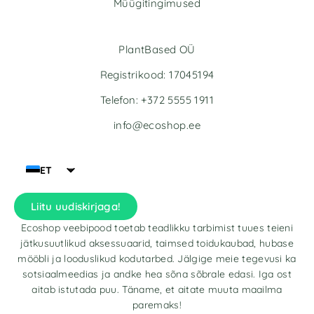
Müügitingimused
PlantBased OÜ
Registrikood: 17045194
Telefon: +372 5555 1911
info@ecoshop.ee
ET
Liitu uudiskirjaga!
Ecoshop veebipood toetab teadlikku tarbimist tuues teieni
jätkusuutlikud aksessuaarid, taimsed toidukaubad, hubase
mööbli ja looduslikud kodutarbed. Jälgige meie tegevusi ka
sotsiaalmeedias ja andke hea sõna sõbrale edasi. Iga ost
aitab istutada puu. Täname, et aitate muuta maailma
paremaks!