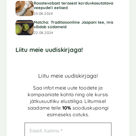
Roostevabast terasest korduvkasutatava
veepudeli eelised
23.08.2024
Matcha: Traditsiooniline Jaapani tee, mis
võidab südameid
22.08.2024
Liitu meie uudiskirjaga!
Liitu meie uudiskirjaga!
Saa infot meie uute toodete ja
kampaaniate kohta ning ole kursis
jätkusuutliku elustiiliga. Liitumisel
saadame teile
10%
sooduskupongi
esimeseks ostuks.