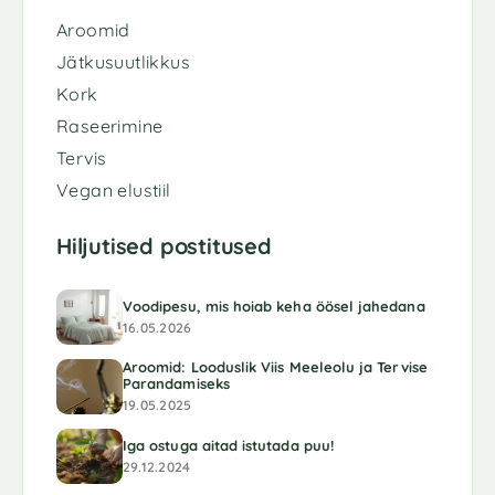
Aroomid
Jätkusuutlikkus
Kork
Raseerimine
Tervis
Vegan elustiil
Hiljutised postitused
Voodipesu, mis hoiab keha öösel jahedana
16.05.2026
Aroomid: Looduslik Viis Meeleolu ja Tervise
Parandamiseks
19.05.2025
Iga ostuga aitad istutada puu!
29.12.2024