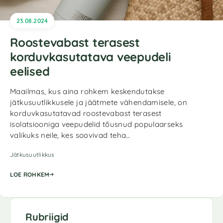
23.08.2024
Roostevabast terasest
korduvkasutatava veepudeli
eelised
Maailmas, kus aina rohkem keskendutakse
jätkusuutlikkusele ja jäätmete vähendamisele, on
korduvkasutatavad roostevabast terasest
isolatsiooniga veepudelid tõusnud populaarseks
valikuks neile, kes soovivad teha…
Jätkusuutlikkus
LOE ROHKEM
Rubriigid