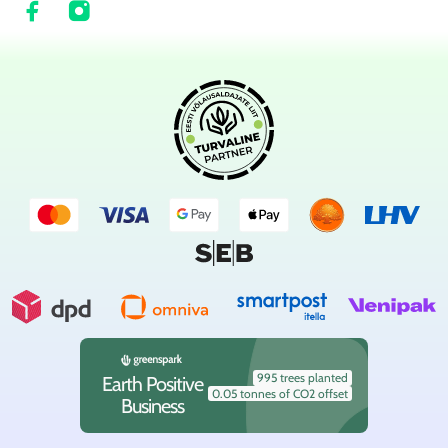
995 trees planted
Earth Positive
0.05 tonnes of CO2 offset
Business