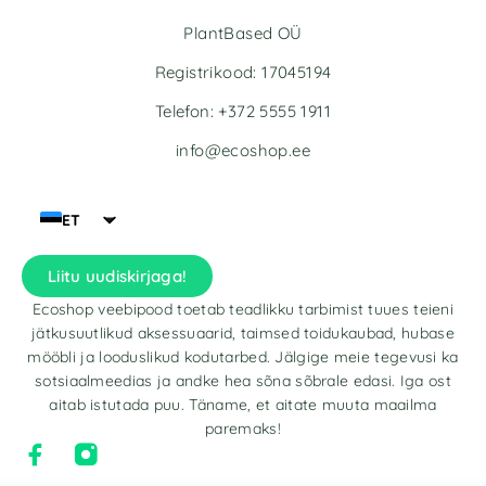
PlantBased OÜ
Registrikood: 17045194
Telefon: +372 5555 1911
info@ecoshop.ee
ET
Liitu uudiskirjaga!
Ecoshop veebipood toetab teadlikku tarbimist tuues teieni
jätkusuutlikud aksessuaarid, taimsed toidukaubad, hubase
mööbli ja looduslikud kodutarbed. Jälgige meie tegevusi ka
sotsiaalmeedias ja andke hea sõna sõbrale edasi. Iga ost
aitab istutada puu. Täname, et aitate muuta maailma
paremaks!