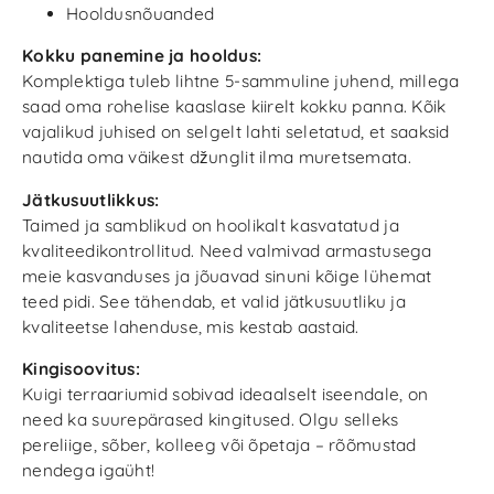
Hooldusnõuanded
Kokku panemine ja hooldus:
Komplektiga tuleb lihtne 5-sammuline juhend, millega
saad oma rohelise kaaslase kiirelt kokku panna. Kõik
vajalikud juhised on selgelt lahti seletatud, et saaksid
nautida oma väikest džunglit ilma muretsemata.
Jätkusuutlikkus:
Taimed ja samblikud on hoolikalt kasvatatud ja
kvaliteedikontrollitud. Need valmivad armastusega
meie kasvanduses ja jõuavad sinuni kõige lühemat
teed pidi. See tähendab, et valid jätkusuutliku ja
kvaliteetse lahenduse, mis kestab aastaid.
Kingisoovitus:
Kuigi terraariumid sobivad ideaalselt iseendale, on
need ka suurepärased kingitused. Olgu selleks
pereliige, sõber, kolleeg või õpetaja – rõõmustad
nendega igaüht!