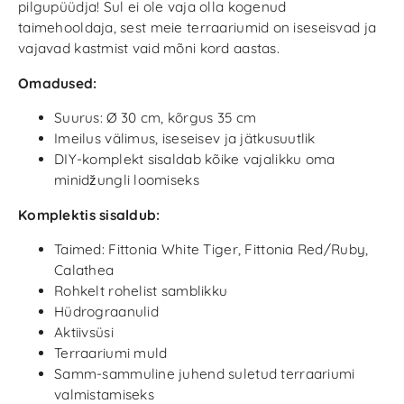
pilgupüüdja! Sul ei ole vaja olla kogenud
taimehooldaja, sest meie terraariumid on iseseisvad ja
vajavad kastmist vaid mõni kord aastas.
Omadused:
Suurus: Ø 30 cm, kõrgus 35 cm
Imeilus välimus, iseseisev ja jätkusuutlik
DIY-komplekt sisaldab kõike vajalikku oma
minidžungli loomiseks
Komplektis sisaldub:
Taimed: Fittonia White Tiger, Fittonia Red/Ruby,
Calathea
Rohkelt rohelist samblikku
Hüdrograanulid
Aktiivsüsi
Terraariumi muld
Samm-sammuline juhend suletud terraariumi
valmistamiseks