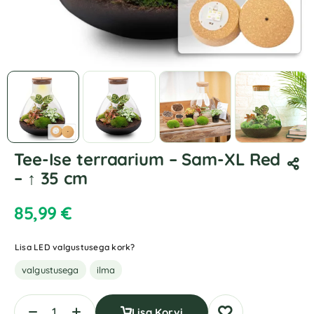
Tee-Ise terraarium – Sam-XL Red
– ↑ 35 cm
85,99
€
Lisa LED valgustusega kork?
valgustusega
ilma
Lisa Korvi