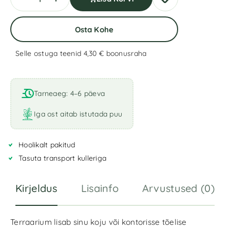
Osta Kohe
Selle ostuga teenid 4,30 €
boonusraha
A
l
t
Tarneaeg: 4–6 päeva
e
r
Iga ost aitab istutada puu
n
a
Hoolikalt pakitud
t
i
Tasuta transport kulleriga
v
e
Kirjeldus
Lisainfo
Arvustused (0)
:
Terraarium lisab sinu koju või kontorisse tõelise