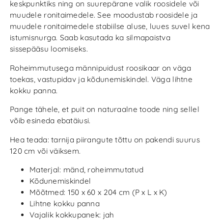
keskpunktiks ning on suurepärane valik roosidele või
muudele ronitaimedele. See moodustab roosidele ja
muudele ronitaimedele stabiilse aluse, luues suvel kena
istumisnurga. Saab kasutada ka silmapaistva
sissepääsu loomiseks.
Roheimmutusega männipuidust roosikaar on väga
toekas, vastupidav ja kõdunemiskindel. Väga lihtne
kokku panna.
Pange tähele, et puit on naturaalne toode ning sellel
võib esineda ebatäiusi.
Hea teada: tarnija piirangute tõttu on pakendi suurus
120 cm või väiksem.
Materjal: mänd, roheimmutatud
Kõdunemiskindel
Mõõtmed: 150 x 60 x 204 cm (P x L x K)
Lihtne kokku panna
Vajalik kokkupanek: jah