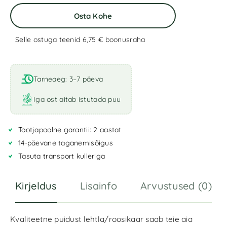
Osta Kohe
Selle ostuga teenid 6,75 €
boonusraha
A
l
t
Tarneaeg: 3–7 päeva
e
r
Iga ost aitab istutada puu
n
a
Tootjapoolne garantii: 2 aastat
t
i
14-päevane taganemisõigus
v
Tasuta transport kulleriga
e
:
Kirjeldus
Lisainfo
Arvustused (0)
Kvaliteetne puidust lehtla/roosikaar saab teie aia