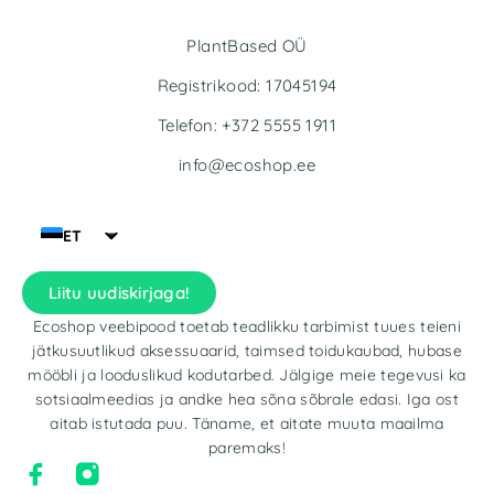
PlantBased OÜ
Registrikood: 17045194
Telefon: +372 5555 1911
info@ecoshop.ee
ET
Liitu uudiskirjaga!
Ecoshop veebipood toetab teadlikku tarbimist tuues teieni
jätkusuutlikud aksessuaarid, taimsed toidukaubad, hubase
mööbli ja looduslikud kodutarbed. Jälgige meie tegevusi ka
sotsiaalmeedias ja andke hea sõna sõbrale edasi. Iga ost
aitab istutada puu. Täname, et aitate muuta maailma
paremaks!