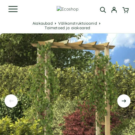
Aiakaubad
Välikonstruktsioonid
Taimetoed ja aiakaared