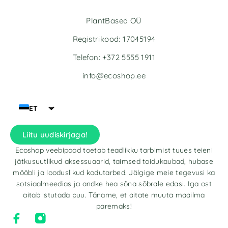
PlantBased OÜ
Registrikood: 17045194
Telefon: +372 5555 1911
info@ecoshop.ee
ET
Liitu uudiskirjaga!
Ecoshop veebipood toetab teadlikku tarbimist tuues teieni
jätkusuutlikud aksessuaarid, taimsed toidukaubad, hubase
mööbli ja looduslikud kodutarbed. Jälgige meie tegevusi ka
sotsiaalmeedias ja andke hea sõna sõbrale edasi. Iga ost
aitab istutada puu. Täname, et aitate muuta maailma
paremaks!