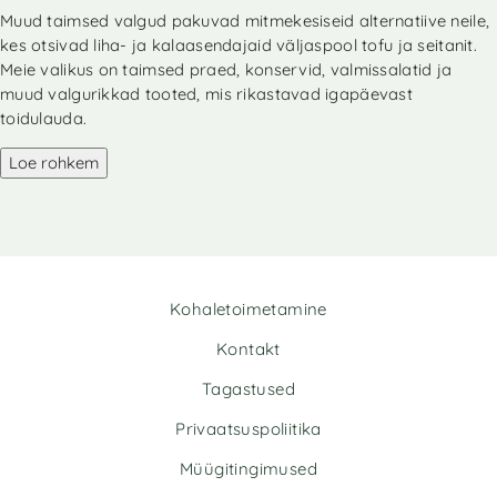
Muud taimsed valgud pakuvad mitmekesiseid alternatiive neile,
kes otsivad liha- ja kalaasendajaid väljaspool tofu ja seitanit.
Meie valikus on taimsed praed, konservid, valmissalatid ja
muud valgurikkad tooted, mis rikastavad igapäevast
toidulauda.
Loe rohkem
Kohaletoimetamine
Kontakt
Tagastused
Privaatsuspoliitika
Müügitingimused