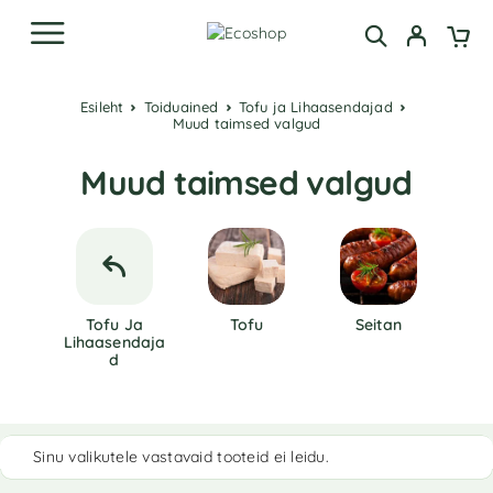
Esileht
Toiduained
Tofu ja Lihaasendajad
Muud taimsed valgud
Muud taimsed valgud
Tofu Ja
Tofu
Seitan
Lihaasendaja
D
Sinu valikutele vastavaid tooteid ei leidu.