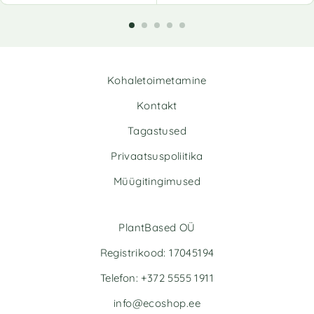
l
t
e
r
n
Kohaletoimetamine
a
t
Kontakt
i
v
Tagastused
e
Privaatsuspoliitika
:
Müügitingimused
PlantBased OÜ
Registrikood: 17045194
Telefon: +372 5555 1911
info@ecoshop.ee