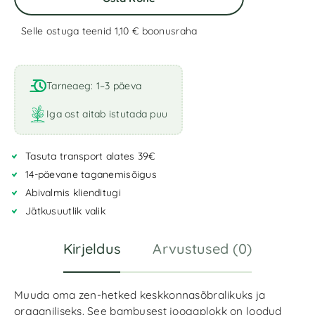
Selle ostuga teenid 1,10 €
boonusraha
A
l
t
Tarneaeg: 1–3 päeva
e
r
Iga ost aitab istutada puu
n
a
Tasuta transport alates 39€
t
i
14-päevane taganemisõigus
v
Abivalmis klienditugi
e
Jätkusuutlik valik
:
Kirjeldus
Arvustused (0)
Muuda oma zen-hetked keskkonnasõbralikuks ja
orgaaniliseks. See bambusest joogaplokk on loodud