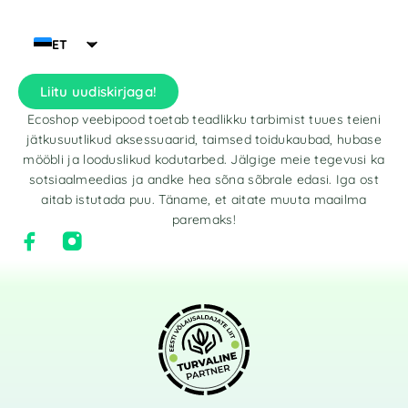
ET
Liitu uudiskirjaga!
Ecoshop veebipood toetab teadlikku tarbimist tuues teieni
jätkusuutlikud aksessuaarid, taimsed toidukaubad, hubase
mööbli ja looduslikud kodutarbed. Jälgige meie tegevusi ka
sotsiaalmeedias ja andke hea sõna sõbrale edasi. Iga ost
aitab istutada puu. Täname, et aitate muuta maailma
paremaks!