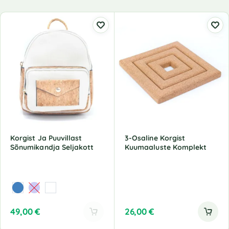
Korgist Ja Puuvillast
3-Osaline Korgist
Sõnumikandja Seljakott
Kuumaaluste Komplekt
49,00
€
26,00
€
A