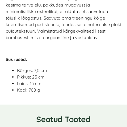
kestma terve elu, pakkudes mugavust ja
minimalistlikku esteetikat, et aidata sul saavutada
täiuslik lõõgastus. Saavuta oma treeningu kõige
keerulisemad positsioonid, tundes selle naturaalse ploki
puidutekstuuri. Valmistatud kõrgekvaliteedilisest
bambusest, mis on orgaaniline ja vastupidav!
Suurused:
Kõrgus: 7,5 cm
Pikkus: 23 cm
Laius: 15 cm
Kaal: 700 g
Seotud Tooted