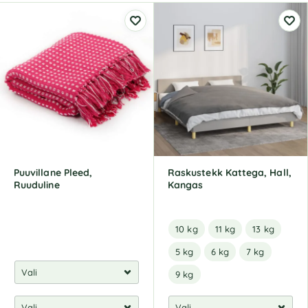
Puuvillane Pleed,
Raskustekk Kattega, Hall,
Ruuduline
Kangas
10 kg
11 kg
13 kg
5 kg
6 kg
7 kg
9 kg