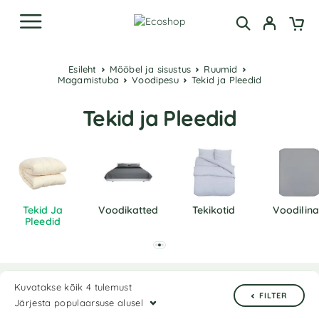
Esileht
Mööbel ja sisustus
Ruumid
Magamistuba
Voodipesu
Tekid ja Pleedid
Tekid ja Pleedid
Tekid Ja
Voodikatted
Tekikotid
Voodilin
Pleedid
Kuvatakse kõik 4 tulemust
FILTER
Järjesta populaarsuse alusel