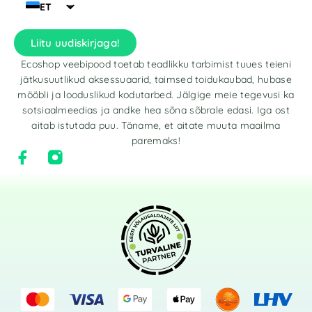
ET
Liitu uudiskirjaga!
Ecoshop veebipood toetab teadlikku tarbimist tuues teieni
jätkusuutlikud aksessuaarid, taimsed toidukaubad, hubase
mööbli ja looduslikud kodutarbed. Jälgige meie tegevusi ka
sotsiaalmeedias ja andke hea sõna sõbrale edasi. Iga ost
aitab istutada puu. Täname, et aitate muuta maailma
paremaks!