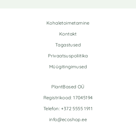
:
:
Kohaletoimetamine
Kontakt
Tagastused
Privaatsuspoliitika
Müügitingimused
PlantBased OÜ
Registrikood: 17045194
Telefon: +372 5555 1911
info@ecoshop.ee