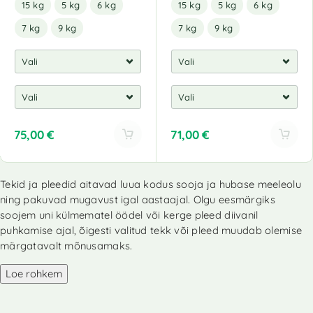
15 kg
5 kg
6 kg
15 kg
5 kg
6 kg
7 kg
9 kg
7 kg
9 kg
75,00
€
71,00
€
A
A
l
l
Tekid ja pleedid aitavad luua kodus sooja ja hubase meeleolu
t
t
ning pakuvad mugavust igal aastaajal. Olgu eesmärgiks
e
e
r
r
soojem uni külmematel öödel või kerge pleed diivanil
n
n
puhkamise ajal, õigesti valitud tekk või pleed muudab olemise
a
a
märgatavalt mõnusamaks.
t
t
i
i
Loe rohkem
v
v
e
e