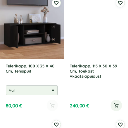
Telerikapp, 100 X 35 X 40
Telerikapp, 115 X 30 X 39
Cm, Tehispuit
Cm, Toekast
Akaatsiapuidust
80,00
€
240,00
€
A
l
t