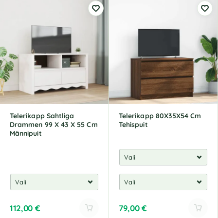
l
l
t
t
e
e
r
r
n
n
a
a
t
t
i
i
v
v
e
e
:
:
Telerikapp Sahtliga
Telerikapp 80X35X54 Cm
Drammen 99 X 43 X 55 Cm
Tehispuit
Männipuit
112,00
€
79,00
€