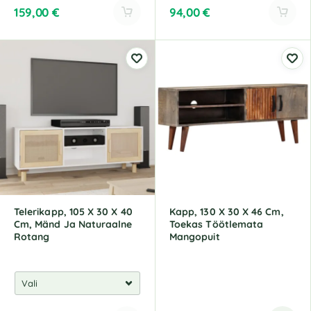
159,00
€
94,00
€
A
A
l
l
t
t
e
e
r
r
n
n
a
a
t
t
i
i
v
v
e
e
:
:
Telerikapp, 105 X 30 X 40
Kapp, 130 X 30 X 46 Cm,
Cm, Mänd Ja Naturaalne
Toekas Töötlemata
Rotang
Mangopuit