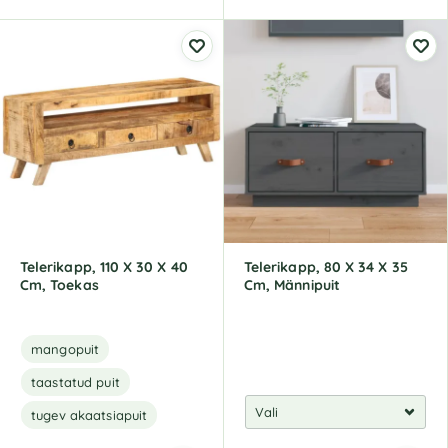
A
A
l
l
t
t
e
e
r
r
n
n
a
a
t
t
i
i
v
v
e
e
:
:
Telerikapp, 110 X 30 X 40
Telerikapp, 80 X 34 X 35
Cm, Toekas
Cm, Männipuit
mangopuit
taastatud puit
tugev akaatsiapuit