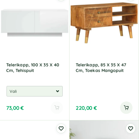
e
r
n
a
t
i
v
e
:
Telerikapp, 100 X 35 X 40
Telerikapp, 85 X 35 X 47
Cm, Tehispuit
Cm, Toekas Mangopuit
73,00
€
220,00
€