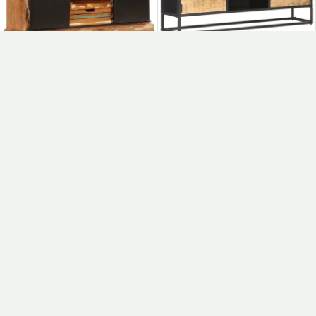
Telerikapp, 110 X 30 X 45
Telerikapp Nikerdatud
Cm, Toekas
Uksega 130 X 30 X 40 Cm
Taaskasutatud Puit
Töötlemata Mangopuit
178,00
€
150,00
€