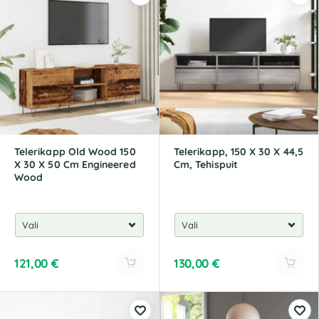
e
e
r
r
n
n
a
a
t
t
i
i
v
v
e
e
:
:
Telerikapp Old Wood 150
Telerikapp, 150 X 30 X 44,5
X 30 X 50 Cm Engineered
Cm, Tehispuit
Wood
121,00
€
130,00
€
A
A
l
l
t
t