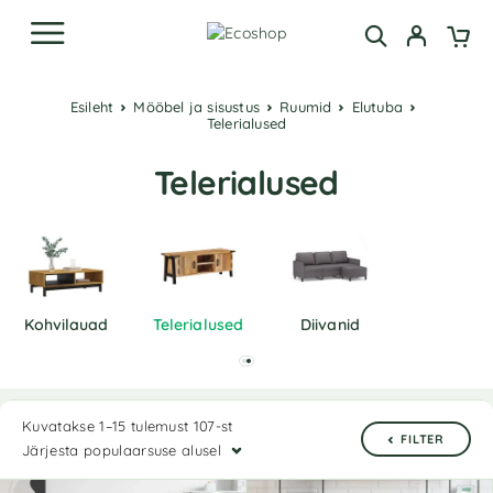
Esileht
Mööbel ja sisustus
Ruumid
Elutuba
Telerialused
Telerialused
Kohvilauad
Telerialused
Diivanid
Kuvatakse 1–15 tulemust 107-st
FILTER
Järjesta populaarsuse alusel