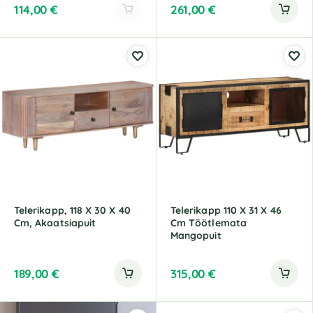
114,00
€
261,00
€
A
l
t
e
r
n
a
t
i
v
e
:
Telerikapp, 118 X 30 X 40
Telerikapp 110 X 31 X 46
Cm, Akaatsiapuit
Cm Töötlemata
Mangopuit
189,00
€
315,00
€