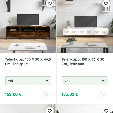
Telerikapp, 150 X 30 X 44,5
Telerikapp, 150 X 36 X 30
Cm, Tehispuit
Cm, Tehispuit
152,00
€
125,00
€
A
A
l
l
t
t