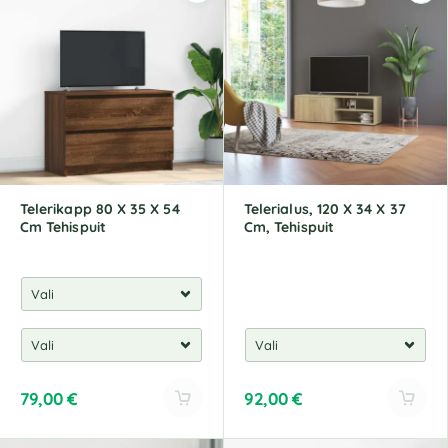
e
e
r
r
n
n
a
a
t
t
i
i
v
v
e
e
:
:
Telerikapp 80 X 35 X 54
Telerialus, 120 X 34 X 37
Cm Tehispuit
Cm, Tehispuit
79,00
€
92,00
€
A
A