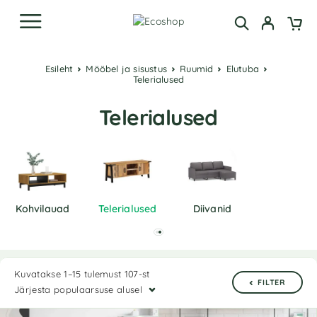
Esileht
Mööbel ja sisustus
Ruumid
Elutuba
Telerialused
Telerialused
Kohvilauad
Telerialused
Diivanid
Kuvatakse 1–15 tulemust 107-st
FILTER
Järjesta populaarsuse alusel