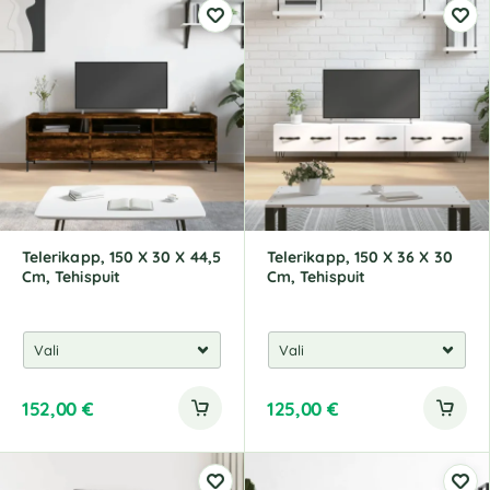
Telerikapp, 150 X 30 X 44,5
Telerikapp, 150 X 36 X 30
Cm, Tehispuit
Cm, Tehispuit
152,00
€
125,00
€
A
A
l
l
t
t