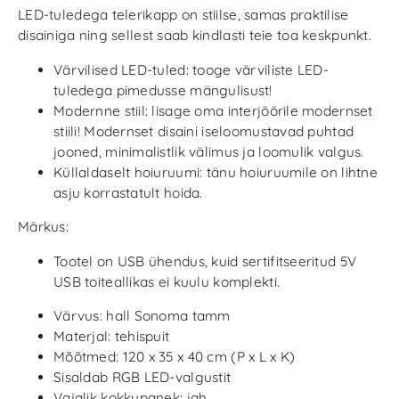
LED-tuledega telerikapp on stiilse, samas praktilise
disainiga ning sellest saab kindlasti teie toa keskpunkt.
Värvilised LED-tuled: tooge värviliste LED-
tuledega pimedusse mängulisust!
Modernne stiil: lisage oma interjöörile modernset
stiili! Modernset disaini iseloomustavad puhtad
jooned, minimalistlik välimus ja loomulik valgus.
Küllaldaselt hoiuruumi: tänu hoiuruumile on lihtne
asju korrastatult hoida.
Märkus:
Tootel on USB ühendus, kuid sertifitseeritud 5V
USB toiteallikas ei kuulu komplekti.
Värvus: hall Sonoma tamm
Materjal: tehispuit
Mõõtmed: 120 x 35 x 40 cm (P x L x K)
Sisaldab RGB LED-valgustit
Vajalik kokkupanek: jah