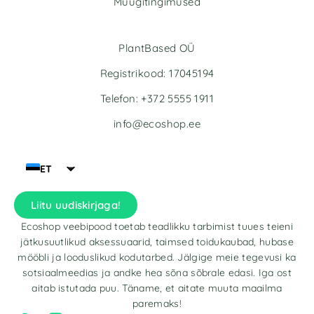
Müügitingimused
PlantBased OÜ
Registrikood: 17045194
Telefon: +372 5555 1911
info@ecoshop.ee
ET
Liitu uudiskirjaga!
Ecoshop veebipood toetab teadlikku tarbimist tuues teieni
jätkusuutlikud aksessuaarid, taimsed toidukaubad, hubase
mööbli ja looduslikud kodutarbed. Jälgige meie tegevusi ka
sotsiaalmeedias ja andke hea sõna sõbrale edasi. Iga ost
aitab istutada puu. Täname, et aitate muuta maailma
paremaks!