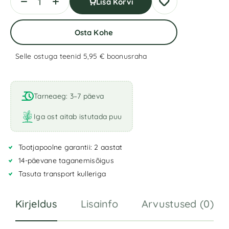
Lisa Korvi
Osta Kohe
Selle ostuga teenid 5,95 €
boonusraha
A
l
t
Tarneaeg: 3–7 päeva
e
r
Iga ost aitab istutada puu
n
a
Tootjapoolne garantii: 2 aastat
t
i
14-päevane taganemisõigus
v
Tasuta transport kulleriga
e
:
Kirjeldus
Lisainfo
Arvustused (0)