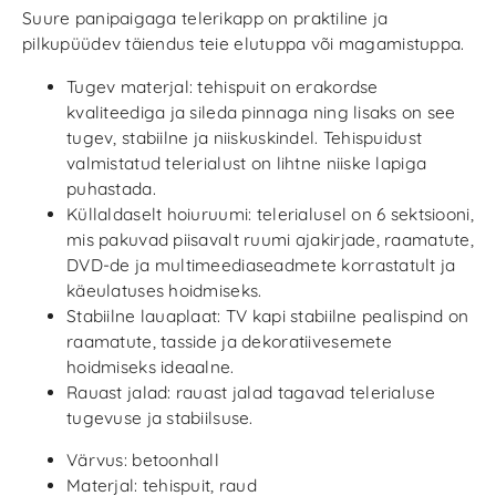
Suure panipaigaga telerikapp on praktiline ja
pilkupüüdev täiendus teie elutuppa või magamistuppa.
Tugev materjal: tehispuit on erakordse
kvaliteediga ja sileda pinnaga ning lisaks on see
tugev, stabiilne ja niiskuskindel. Tehispuidust
valmistatud telerialust on lihtne niiske lapiga
puhastada.
Küllaldaselt hoiuruumi: telerialusel on 6 sektsiooni,
mis pakuvad piisavalt ruumi ajakirjade, raamatute,
DVD-de ja multimeediaseadmete korrastatult ja
käeulatuses hoidmiseks.
Stabiilne lauaplaat: TV kapi stabiilne pealispind on
raamatute, tasside ja dekoratiivesemete
hoidmiseks ideaalne.
Rauast jalad: rauast jalad tagavad telerialuse
tugevuse ja stabiilsuse.
Värvus: betoonhall
Materjal: tehispuit, raud