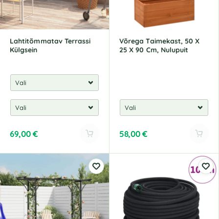
Lahtitõmmatav Terrassi
Võrega Taimekast, 50 X
Külgsein
25 X 90 Cm, Nulupuit
69,00
€
58,00
€
A
A
l
l
t
t
e
e
r
r
n
n
a
a