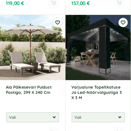
119,00
€
157,00
€
A
A
l
l
t
t
e
e
r
r
n
n
a
a
t
t
i
i
v
v
e
e
:
:
Aia Päikesevari Puidust
Varjualune Topeltkatuse
Postiga, 299 X 240 Cm
Ja Led-Nöörvalgustiga 3
X 3 M