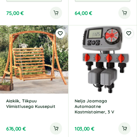
75,00
€
64,00
€
Aiakiik, Tiikpuu
Nelja Jaamaga
Viimistlusega Kuusepuit
Automaatne
Kastmistaimer, 3 V
676,00
€
103,00
€