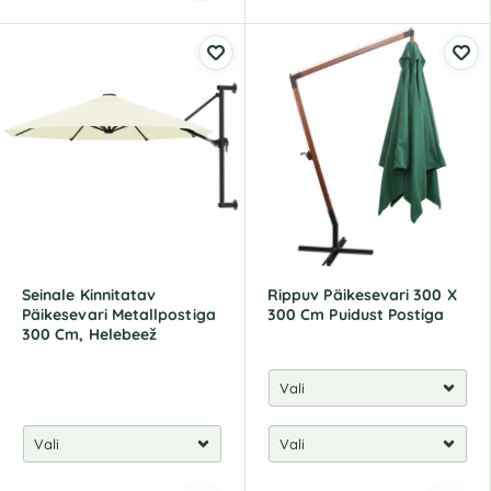
A
l
t
e
r
n
a
t
i
v
e
:
Seinale Kinnitatav
Rippuv Päikesevari 300 X
Päikesevari Metallpostiga
300 Cm Puidust Postiga
300 Cm, Helebeež