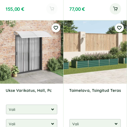
155,00
€
77,00
€
A
l
t
e
r
n
a
t
i
v
e
:
Ukse Varikatus, Hall, Pc
Taimelava, Tsingitud Teras