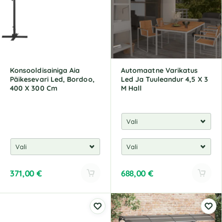
a
t
i
v
e
:
Konsooldisainiga Aia
Automaatne Varikatus
Päikesevari Led, Bordoo,
Led Ja Tuuleandur 4,5 X 3
400 X 300 Cm
M Hall
371,00
€
688,00
€
A
A
l
l
t
t
e
e