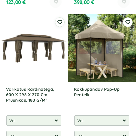
123,00
€
398,00
€
A
A
l
l
t
t
e
e
r
r
n
n
a
a
t
t
i
i
v
v
e
e
:
:
Varikatus Kardinatega,
Kokkupandav Pop-Up
600 X 298 X 270 Cm,
Peotelk
Pruunikas, 180 G/M²