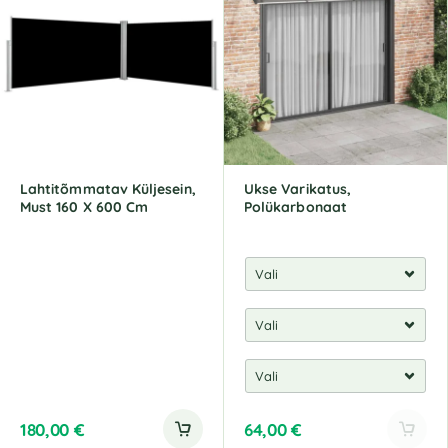
r
r
n
n
a
a
t
t
i
i
v
v
e
e
:
:
Lahtitõmmatav Küljesein,
Ukse Varikatus,
Must 160 X 600 Cm
Polükarbonaat
180,00
€
64,00
€