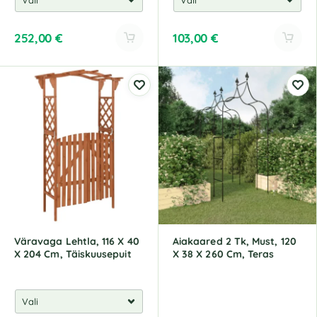
252,00
€
103,00
€
A
A
l
l
t
t
e
e
r
r
n
n
a
a
t
t
i
i
v
v
e
e
:
:
Väravaga Lehtla, 116 X 40
Aiakaared 2 Tk, Must, 120
X 204 Cm, Täiskuusepuit
X 38 X 260 Cm, Teras