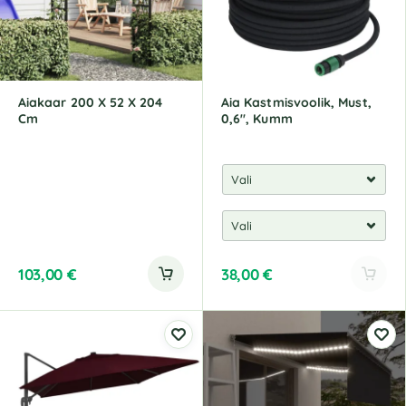
t
t
i
i
v
v
e
e
:
:
Aiakaar 200 X 52 X 204
Aia Kastmisvoolik, Must,
Cm
0,6", Kumm
103,00
€
38,00
€
A
l
t
e
r
n