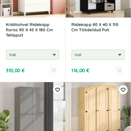
Kriiditahvel Riidekapp
Riidekapp 80 X 40 X 110
Roros 90 X 45 X 180 Cm
Cm Töödeldud Puit
Tehispuit
310,00
€
116,00
€
A
A
l
l
t
t
e
e
r
r
n
n
a
a
t
t
i
i