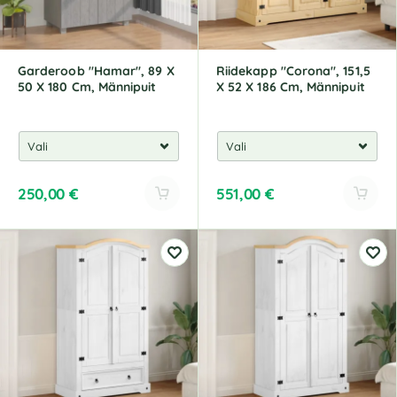
v
v
e
e
:
:
Garderoob "Hamar", 89 X
Riidekapp "Corona", 151,5
50 X 180 Cm, Männipuit
X 52 X 186 Cm, Männipuit
250,00
€
551,00
€
A
A
l
l
t
t
e
e
r
r
n
n
a
a
t
t
i
i
v
v