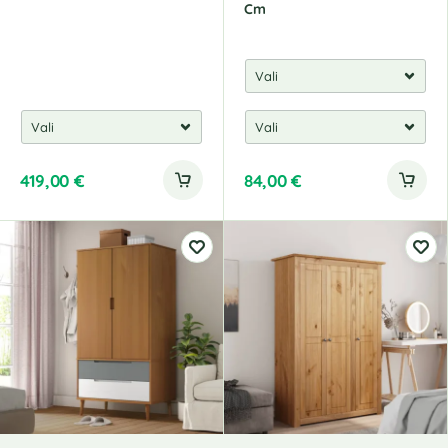
Cm
419,00
€
84,00
€