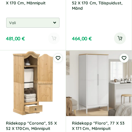
X 170 Cm, Männipuit
52 X 170 Cm, Täispuidust,
Mänd
481,00
€
464,00
€
A
l
t
e
r
n
a
t
i
v
e
:
Riidekapp "Corona", 55 X
Riidekapp "Floro", 77 X 53
52 X 170Cm, Männipuit
X 171 Cm, Männipuit