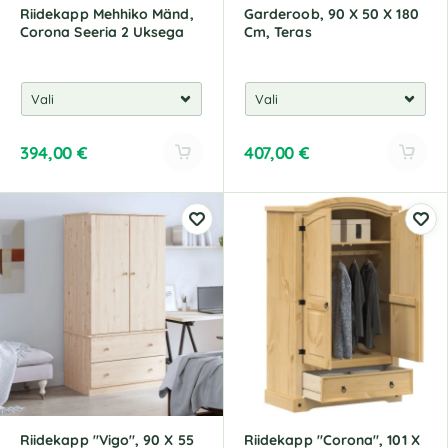
Riidekapp Mehhiko Mänd,
Garderoob, 90 X 50 X 180
Corona Seeria 2 Uksega
Cm, Teras
394,00
€
407,00
€
A
A
l
l
t
t
e
e
r
r
n
n
a
a
t
t
i
i
v
v
e
e
:
:
Riidekapp "Vigo", 90 X 55
Riidekapp "Corona", 101 X