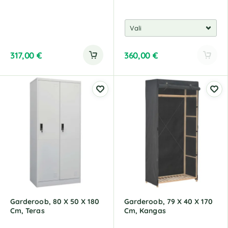
317,00
€
360,00
€
A
l
t
e
r
n
a
t
i
v
e
:
Garderoob, 80 X 50 X 180
Garderoob, 79 X 40 X 170
Cm, Teras
Cm, Kangas