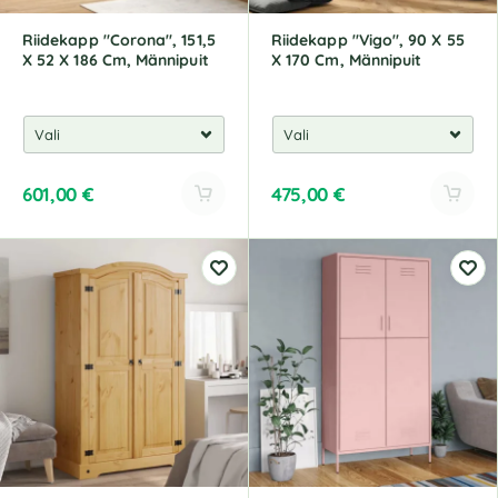
:
:
Riidekapp "Corona", 151,5
Riidekapp "Vigo", 90 X 55
X 52 X 186 Cm, Männipuit
X 170 Cm, Männipuit
601,00
€
475,00
€
A
A
l
l
t
t
e
e
r
r
n
n
a
a
t
t
i
i
v
v
e
e
:
: