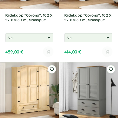
e
e
:
:
Riidekapp "Corona", 102 X
Riidekapp "Corona", 102 X
52 X 186 Cm, Männipuit
52 X 186 Cm, Männipuit
459,00
€
414,00
€
A
A
l
l
t
t
e
e
r
r
n
n
a
a
t
t
i
i
v
v
e
e