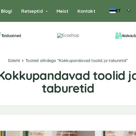
ET
Blogi
Retseptid
Meist
Kontakt
Toiduained
Aiakau
Esileht
Tooted siltidega “Kokkupandavad toolid ja taburetid”
Kokkupandavad toolid j
taburetid