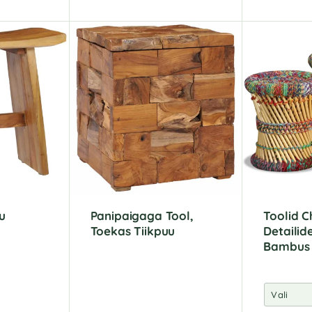
A
l
t
e
r
n
a
t
i
v
e
:
u
Panipaigaga Tool,
Toolid C
Toekas Tiikpuu
Detailid
Bambus