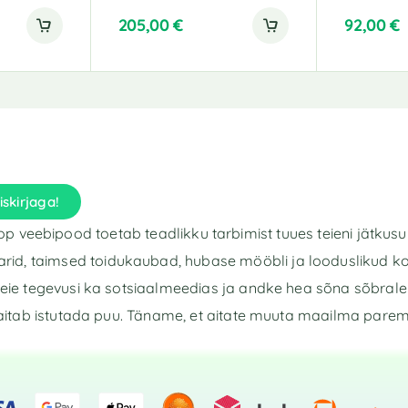
205,00
€
92,00
€
A
l
t
e
r
n
a
t
iskirjaga!
i
v
p veebipood toetab teadlikku tarbimist tuues teieni jätkusu
e
rid, taimsed toidukaubad, hubase mööbli ja looduslikud k
:
eie tegevusi ka sotsiaalmeedias ja andke hea sõna sõbrale 
aitab istutada puu. Täname, et aitate muuta maailma pare