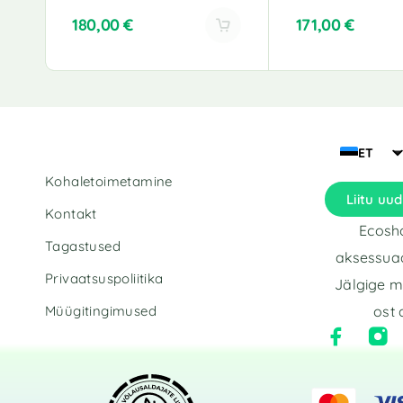
180,00
€
171,00
€
A
l
t
e
r
n
ET
a
Kohaletoimetamine
t
Liitu uud
i
Kontakt
v
Ecosho
e
Tagastused
aksessuaa
:
Privaatsuspoliitika
Jälgige m
Müügitingimused
ost 