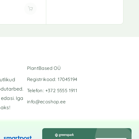
PlantBased OÜ
Registrikood: 17045194
utlikud
odutarbed.
Telefon: +372 5555 1911
edasi. Iga
info@ecoshop.ee
maks!