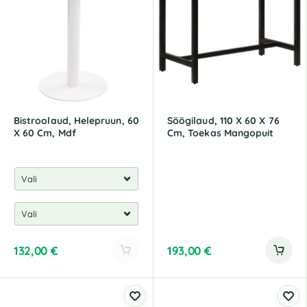
r
r
n
n
a
a
t
t
i
i
v
v
e
e
:
:
Bistroolaud, Helepruun, 60
Söögilaud, 110 X 60 X 76
X 60 Cm, Mdf
Cm, Toekas Mangopuit
132,00
€
193,00
€
A
l
t