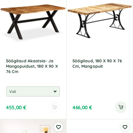
e
r
n
a
t
i
v
e
:
Söögilaud Akaatsia- Ja
Söögilaud, 180 X 90 X 76
Mangopuidust, 180 X 90 X
Cm, Mangopuit
76 Cm
455,00
€
466,00
€
A
l
t