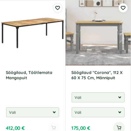
l
l
t
t
e
e
r
r
n
n
a
a
t
t
i
i
v
v
e
e
:
:
Söögilaud, Töötlemata
Söögilaud "Corona", 112 X
Mangopuit
60 X 75 Cm, Männipuit
412,00
€
175,00
€