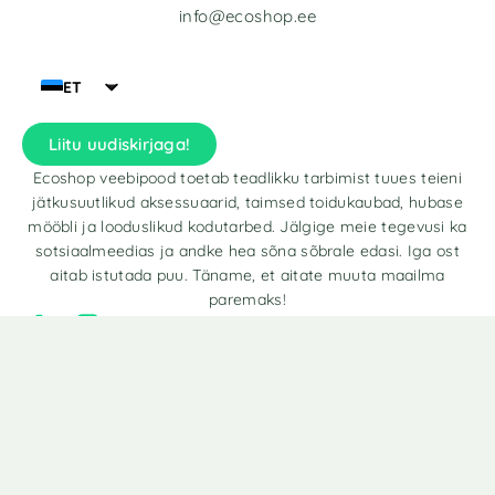
info@ecoshop.ee
ET
Liitu uudiskirjaga!
Ecoshop veebipood toetab teadlikku tarbimist tuues teieni
jätkusuutlikud aksessuaarid, taimsed toidukaubad, hubase
mööbli ja looduslikud kodutarbed. Jälgige meie tegevusi ka
sotsiaalmeedias ja andke hea sõna sõbrale edasi. Iga ost
aitab istutada puu. Täname, et aitate muuta maailma
paremaks!