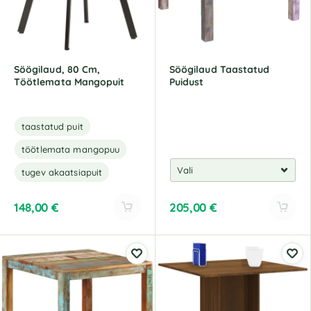
i
i
v
v
e
e
:
:
Söögilaud, 80 Cm,
Söögilaud Taastatud
Töötlemata Mangopuit
Puidust
taastatud puit
töötlemata mangopuu
tugev akaatsiapuit
148,00
€
205,00
€
A
A
l
l
t
t
e
e
r
r
n
n