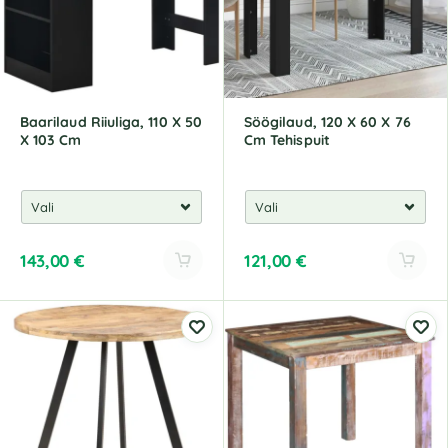
t
t
i
i
v
v
e
e
:
:
Baarilaud Riiuliga, 110 X 50
Söögilaud, 120 X 60 X 76
X 103 Cm
Cm Tehispuit
143,00
€
121,00
€
A
A
l
l
t
t
e
e
r
r
n
n
a
a
t
t