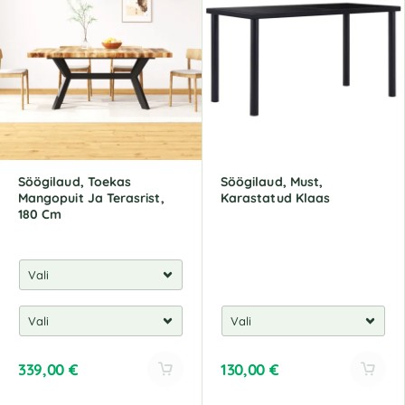
e
r
n
a
t
i
v
e
:
Söögilaud, Toekas
Söögilaud, Must,
Mangopuit Ja Terasrist,
Karastatud Klaas
180 Cm
339,00
€
130,00
€
A
A