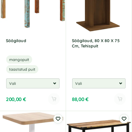
a
a
t
t
i
i
v
v
e
e
:
:
Söögilaud
Söögilaud, 80 X 80 X 75
Cm, Tehispuit
mangopuit
taastatud puit
200,00
€
88,00
€
A
A
l
l
t
t
e
e