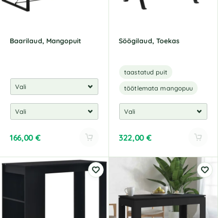
Baarilaud, Mangopuit
Söögilaud, Toekas
taastatud puit
töötlemata mangopuu
166,00
€
322,00
€
A
A
l
l
t
t
e
e
r
r
n
n
a
a