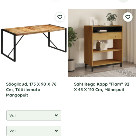
A
l
t
e
r
n
a
t
i
v
e
:
Söögilaud, 175 X 90 X 76
Sahtlitega Kapp "Flam" 92
Cm, Töötlemata
X 45 X 110 Cm, Männipuit
Mangopuit