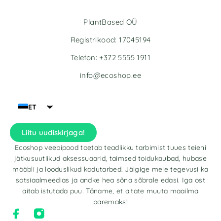
PlantBased OÜ
Registrikood: 17045194
Telefon: +372 5555 1911
info@ecoshop.ee
ET
Liitu uudiskirjaga!
Ecoshop veebipood toetab teadlikku tarbimist tuues teieni
jätkusuutlikud aksessuaarid, taimsed toidukaubad, hubase
mööbli ja looduslikud kodutarbed. Jälgige meie tegevusi ka
sotsiaalmeedias ja andke hea sõna sõbrale edasi. Iga ost
aitab istutada puu. Täname, et aitate muuta maailma
paremaks!