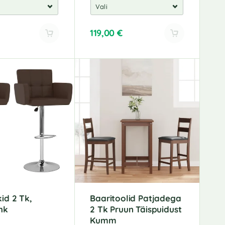
119,00
€
A
l
t
e
r
n
a
t
i
v
e
:
id 2 Tk,
Baaritoolid Patjadega
hk
2 Tk Pruun Täispuidust
Kumm