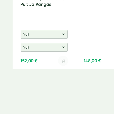
Puit Ja Kangas
152,00
€
148,00
€
ET
Kohaletoimetamine
Liitu uud