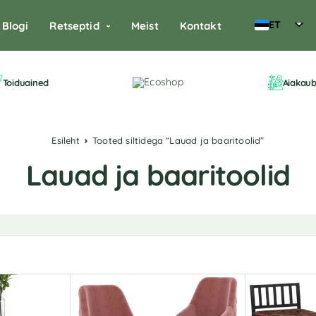
ET
Blogi
Retseptid
Meist
Kontakt
Toiduained
Aiakau
Esileht
Tooted siltidega “Lauad ja baaritoolid”
Lauad ja baaritoolid