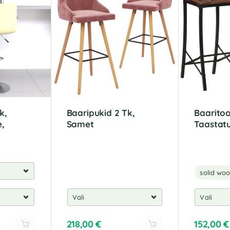
k,
Baaripukid 2 Tk,
Baaritoo
,
Samet
Taastatu
solid wo
218,00
€
152,00
€