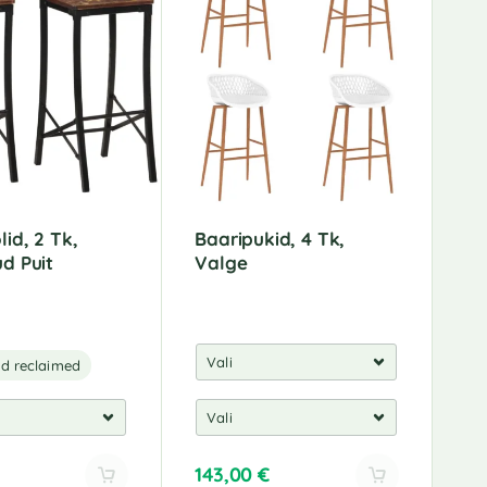
lid, 2 Tk,
Baaripukid, 4 Tk,
d Puit
Valge
od reclaimed
143,00
€