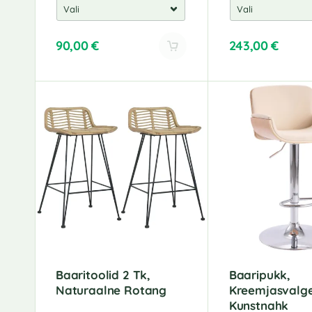
90,00
€
243,00
€
A
A
l
l
t
t
e
e
r
r
n
n
a
a
t
t
i
i
v
v
e
e
:
:
Baaritoolid 2 Tk,
Baaripukk,
Naturaalne Rotang
Kreemjasvalge
Kunstnahk