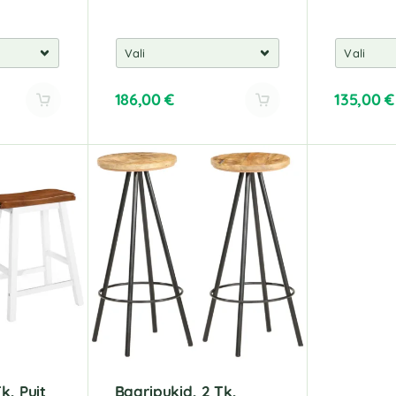
186,00
€
135,00
€
A
A
l
l
t
t
e
e
r
r
n
n
a
a
t
t
i
i
v
v
e
e
:
:
k, Puit
Baaripukid, 2 Tk,