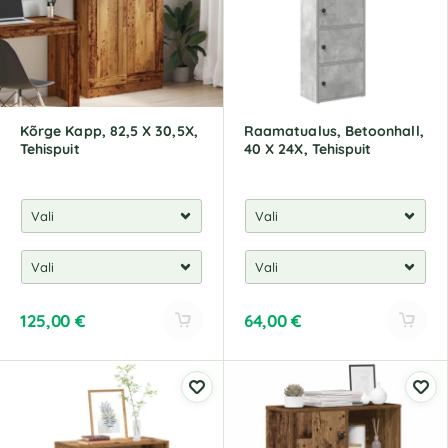
t
t
i
i
v
v
e
e
:
:
Kõrge Kapp, 82,5 X 30,5X,
Raamatualus, Betoonhall,
Tehispuit
40 X 24X, Tehispuit
125,00
€
64,00
€
A
A
l
l
t
t
e
e
r
r