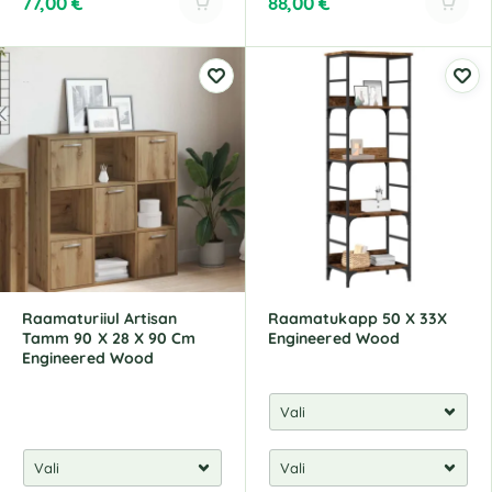
77,00
€
88,00
€
A
A
l
l
t
t
e
e
r
r
n
n
a
a
t
t
i
i
v
v
e
e
:
:
Raamaturiiul Artisan
Raamatukapp 50 X 33X
Tamm 90 X 28 X 90 Cm
Engineered Wood
Engineered Wood