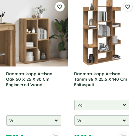
l
l
t
t
e
e
r
r
n
n
a
a
t
t
i
i
v
v
e
e
:
:
Raamatukapp Artisan
Raamatukapp Artisan
Oak 50 X 25 X 80 Cm
Tamm 86 X 25,5 X 140 Cm
Engineered Wood
Ehituspuit