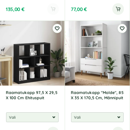
135,00
€
77,00
€
A
l
t
e
r
n
a
t
i
v
e
:
Raamatukapp 97,5 X 29,5
Raamatukapp "Molde", 85
X 100 Cm Ehituspuit
X 35 X 170,5 Cm, Männipuit