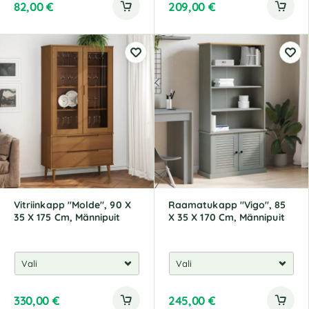
82,00
€
209,00
€
Vitriinkapp "Molde", 90 X
Raamatukapp "Vigo", 85
35 X 175 Cm, Männipuit
X 35 X 170 Cm, Männipuit
330,00
€
245,00
€