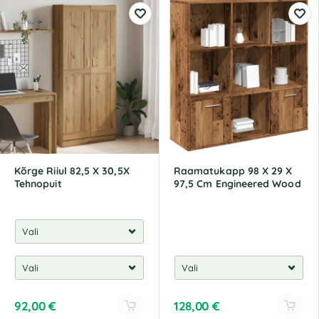
l
l
t
t
e
e
r
r
n
n
a
a
t
t
i
i
v
v
e
e
:
:
Kõrge Riiul 82,5 X 30,5X
Raamatukapp 98 X 29 X
Tehnopuit
97,5 Cm Engineered Wood
92,00
€
128,00
€