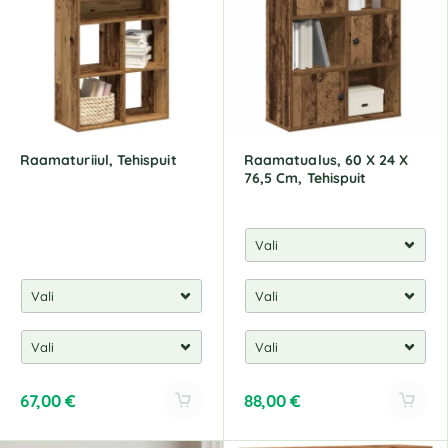
n
n
a
a
t
t
i
i
v
v
e
e
:
:
Raamaturiiul, Tehispuit
Raamatualus, 60 X 24 X
76,5 Cm, Tehispuit
67,00
€
88,00
€
A
A