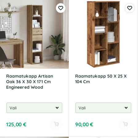
l
l
t
t
e
e
r
r
n
n
a
a
t
t
i
i
v
v
e
e
:
:
Raamatukapp Artisan
Raamatukapp 50 X 25 X
Oak 36 X 30 X 171 Cm
104 Cm
Engineered Wood
125,00
€
90,00
€
A
A