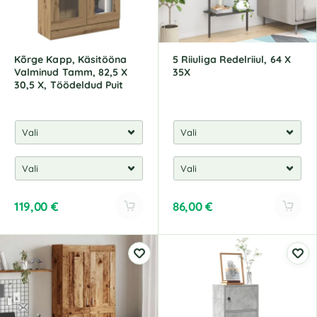
Kõrge Kapp, Käsitööna
5 Riiuliga Redelriiul, 64 X
Valminud Tamm, 82,5 X
35X
30,5 X, Töödeldud Puit
119,00
€
86,00
€
A
A
l
l
t
t
e
e
r
r
n
n
a
a