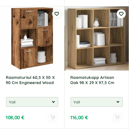
A
A
l
l
t
t
e
e
r
r
n
n
a
a
t
t
i
i
v
v
e
e
:
:
Raamaturiiul 60,5 X 30 X
Raamatukapp Artisan
90 Cm Engineered Wood
Oak 98 X 29 X 97,5 Cm
108,00
€
116,00
€
A
A