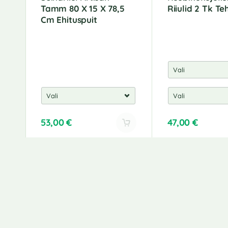
Tamm 80 X 15 X 78,5
Riiulid 2 Tk Te
Cm Ehituspuit
53,00
€
47,00
€