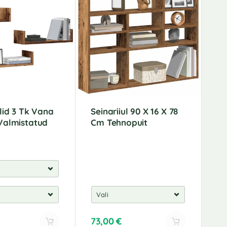
ulid 3 Tk Vana
Seinariiul 90 X 16 X 78
Valmistatud
Cm Tehnopuit
73,00
€