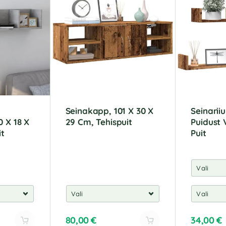
Seinakapp, 101 X 30 X
Seinarii
0 X 18 X
29 Cm, Tehispuit
Puidust 
it
Puit
80,00
€
34,00
€