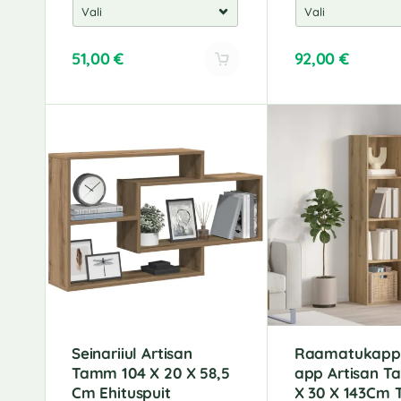
51,00
€
92,00
€
A
A
l
l
t
t
e
e
r
r
n
n
a
a
t
t
i
i
v
v
e
e
:
:
Seinariiul Artisan
Raamatukapp/
Tamm 104 X 20 X 58,5
App Artisan T
Cm Ehituspuit
X 30 X 143Cm T