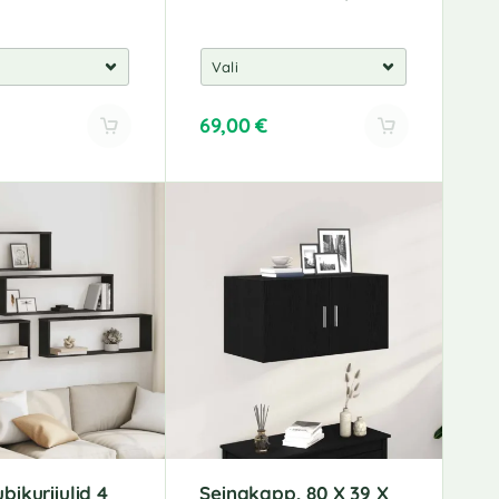
69,00
€
A
l
t
e
r
n
a
t
i
v
e
:
bikuriiulid 4
Seinakapp, 80 X 39 X