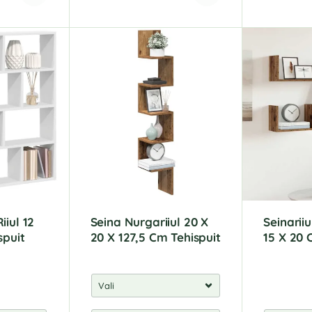
A
A
l
l
t
t
e
e
r
r
n
n
a
a
t
t
i
i
v
v
e
e
:
:
iiul 12
Seina Nurgariiul 20 X
Seinariiu
spuit
20 X 127,5 Cm Tehispuit
15 X 20 