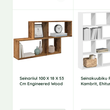
A
A
l
l
t
t
e
e
r
r
n
n
a
a
t
t
i
i
v
v
e
e
:
:
Seinariiul 100 X 18 X 53
Seinakuubiku R
Cm Engineered Wood
Kambrit, Ehitu