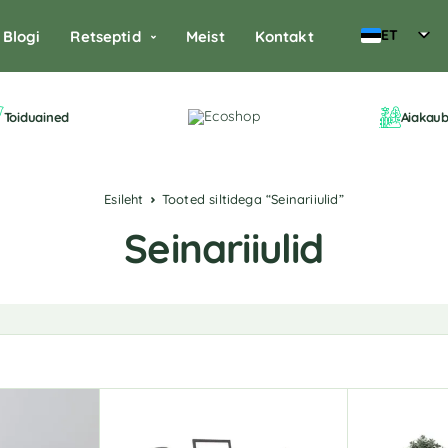
ET
Blogi
Retseptid
Meist
Kontakt
Toiduained
Aiakau
Esileht
Tooted siltidega “Seinariiulid”
Seinariiulid