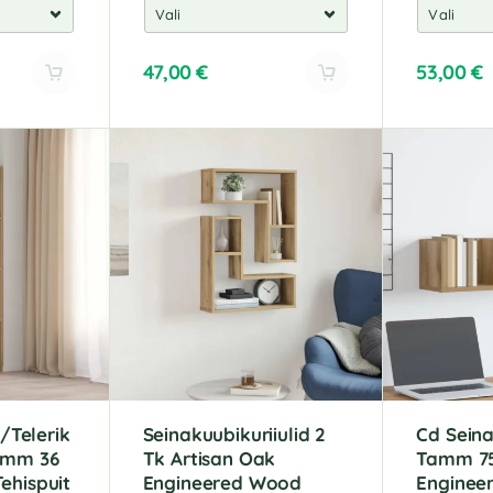
47,00
€
53,00
€
A
A
l
l
t
t
e
e
r
r
n
n
a
a
t
t
i
i
v
v
e
e
:
:
Telerik
Seinakuubikuriiulid 2
Cd Seinar
amm 36
Tk Artisan Oak
Tamm 75
ehispuit
Engineered Wood
Enginee