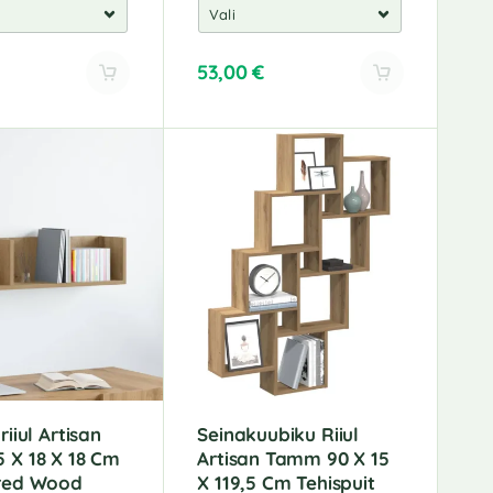
53,00
€
A
l
t
e
r
n
a
t
i
v
e
:
iiul Artisan
Seinakuubiku Riiul
 X 18 X 18 Cm
Artisan Tamm 90 X 15
red Wood
X 119,5 Cm Tehispuit