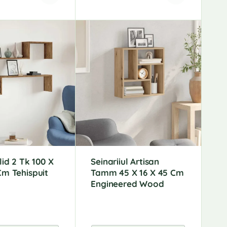
A
l
t
e
r
n
a
t
i
v
e
:
lid 2 Tk 100 X
Seinariiul Artisan
Cm Tehispuit
Tamm 45 X 16 X 45 Cm
Engineered Wood