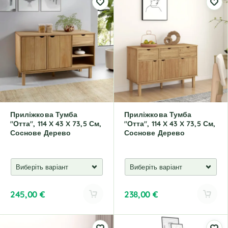
t
t
e
e
r
r
n
n
a
a
t
t
i
i
v
v
e
e
:
:
Приліжкова Тумба
Приліжкова Тумба
"Отта", 114 X 43 X 73,5 См,
"Отта", 114 X 43 X 73,5 См,
Соснове Дерево
Соснове Дерево
245,00
€
238,00
€
A
A
l
l