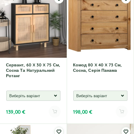
t
t
e
e
r
r
n
n
a
a
t
t
i
i
v
v
e
e
:
:
Сервант, 60 X 30 X 75 См,
Комод 80 X 40 X 73 См,
Сосна Та Натуральний
Сосна, Серія Панама
Ротанг
139,00
€
198,00
€
A
A
l
l
t
t