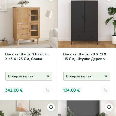
e
e
r
r
n
n
a
a
t
t
i
i
v
v
e
e
:
:
Висока Шафа "Отта", 85
Висока Шафа, 70 X 31 X
X 43 X 125 См, Сосна
115 См, Штучне Дерево
342,00
€
134,00
€
A
A
l
l
t
t
e
e