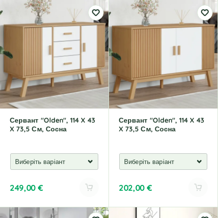
l
l
t
t
e
e
r
r
n
n
a
a
t
t
i
i
v
v
e
e
:
:
Сервант "Olden", 114 X 43
Сервант "Olden", 114 X 43
X 73,5 См, Сосна
X 73,5 См, Сосна
249,00
€
202,00
€
A
A
l
l