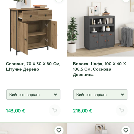
e
e
r
r
n
n
a
a
t
t
i
i
v
v
e
e
:
:
Сервант, 70 X 30 X 80 См,
Висока Шафа, 100 X 40 X
Штучне Дерево
108,5 См, Соснова
Деревина
143,00
€
218,00
€
A
A
l
l
t
t