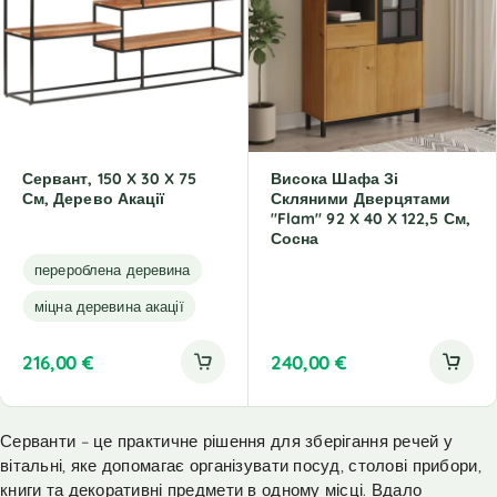
Сервант, 150 X 30 X 75
Висока Шафа Зі
См, Дерево Акації
Скляними Дверцятами
"Flam" 92 X 40 X 122,5 См,
Сосна
перероблена деревина
міцна деревина акації
216,00
€
240,00
€
Серванти – це практичне рішення для зберігання речей у
вітальні, яке допомагає організувати посуд, столові прибори,
книги та декоративні предмети в одному місці. Вдало