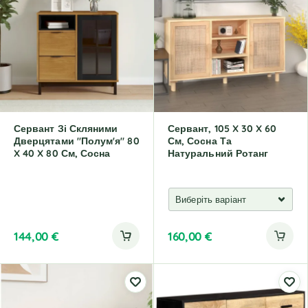
r
r
n
n
a
a
t
t
i
i
v
v
e
e
:
:
Сервант Зі Скляними
Сервант, 105 X 30 X 60
Дверцятами "Полум'я" 80
См, Сосна Та
X 40 X 80 См, Сосна
Натуральний Ротанг
144,00
€
160,00
€