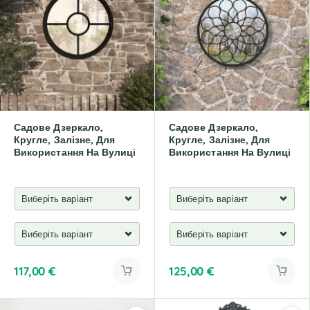
r
n
a
t
i
v
e
:
Садове Дзеркало,
Садове Дзеркало,
Кругле, Залізне, Для
Кругле, Залізне, Для
Використання На Вулиці
Використання На Вулиці
117,00
€
125,00
€