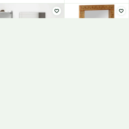
Настінне Дзеркало, Скло
Дзеркало Для Ванної
Кімнати, 50 X 70 X 2,5 См,
Дерево Манго Та Скло
67,00
€
88,00
€