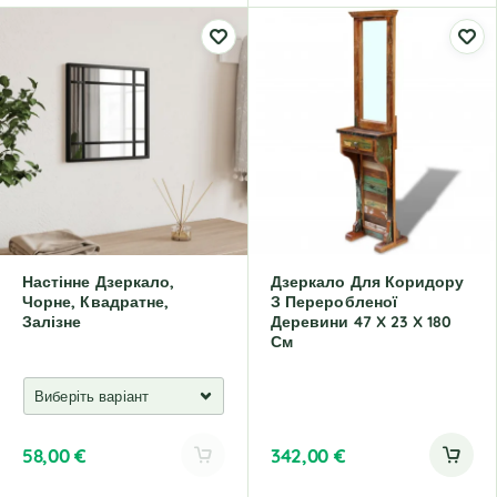
l
l
t
t
e
e
r
r
n
n
a
a
t
t
i
i
v
v
e
e
:
:
Настінне Дзеркало,
Дзеркало Для Коридору
Чорне, Квадратне,
З Переробленої
Залізне
Деревини 47 X 23 X 180
См
58,00
€
342,00
€
A