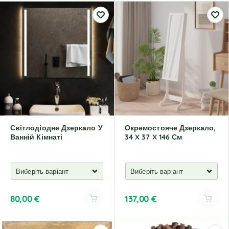
l
t
e
r
n
a
t
i
v
e
:
Світлодіодне Дзеркало У
Окремостояче Дзеркало,
Ванній Кімнаті
34 X 37 X 146 См
80,00
€
137,00
€
A
A
l
l