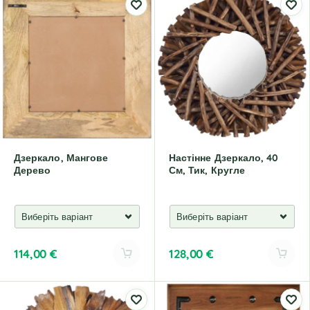
t
t
e
e
r
r
n
n
a
a
t
t
i
i
v
v
e
e
:
:
Дзеркало, Мангове
Настінне Дзеркало, 40
Дерево
См, Тик, Кругле
114,00
€
128,00
€
A
A
l
l
t
t