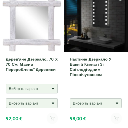
e
e
r
r
n
n
a
a
t
t
i
i
v
v
e
e
:
:
Дерев'яне Дзеркало, 70 X
Настінне Дзеркало У
70 См, Масив
Ванній Кімнаті Зі
Переробленої Деревини
Світлодіодним
Підсвічуванням
92,00
€
98,00
€
A
A