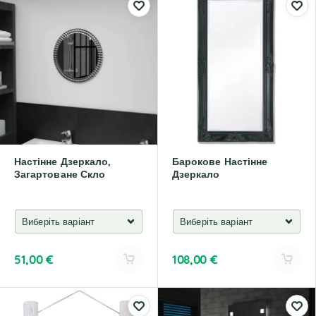
Настінне Дзеркало,
Барокове Настінне
Загартоване Скло
Дзеркало
51,00
€
108,00
€
A
A
l
l
t
t