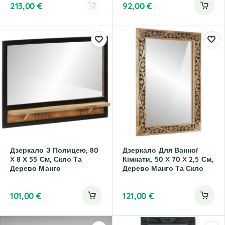
213,00
€
92,00
€
A
l
t
e
r
n
a
t
i
v
e
:
Дзеркало З Полицею, 80
Дзеркало Для Ванної
X 8 X 55 См, Скло Та
Кімнати, 50 X 70 X 2,5 См,
Дерево Манго
Дерево Манго Та Скло
101,00
€
121,00
€