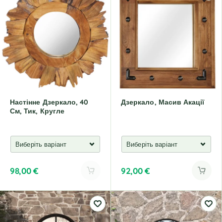
e
e
r
r
n
n
a
a
t
t
i
i
v
v
e
e
:
:
Настінне Дзеркало, 40
Дзеркало, Масив Акації
См, Тик, Кругле
98,00
€
92,00
€
A
l
t
e