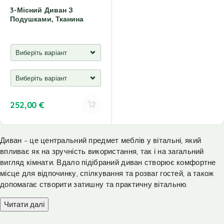
3-Місний Диван З
Подушками, Тканина
252,00
€
A
l
Диван – це центральний предмет меблів у вітальні, який
t
впливає як на зручність використання, так і на загальний
e
r
вигляд кімнати. Вдало підібраний диван створює комфортне
n
місце для відпочинку, спілкування та розваг гостей, а також
a
допомагає створити затишну та практичну вітальню.
t
i
Читати далі
v