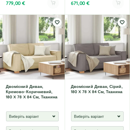
779,00
€
671,00
€
A
A
l
l
t
t
e
e
r
r
n
n
a
a
t
t
i
i
v
v
e
e
:
:
Двомісний Диван,
Двомісний Диван, Сірий,
Кремово-Коричневий,
180 X 78 X 84 См, Тканина
180 X 78 X 84 См, Тканина