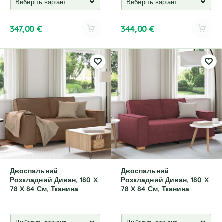
347,00
€
344,00
€
A
A
l
l
t
t
e
e
r
r
n
n
a
a
t
t
i
i
v
v
e
e
:
:
Двоспальний
Двоспальний
Розкладний Диван, 180 X
Розкладний Диван, 180 X
78 X 84 См, Тканина
78 X 84 См, Тканина