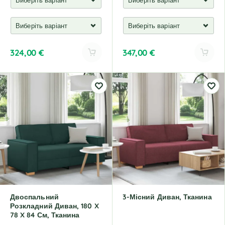
324,00
€
347,00
€
A
A
l
l
t
t
e
e
r
r
n
n
a
a
t
t
i
i
v
v
e
e
:
:
Двоспальний
3-Місний Диван, Тканина
Розкладний Диван, 180 X
78 X 84 См, Тканина