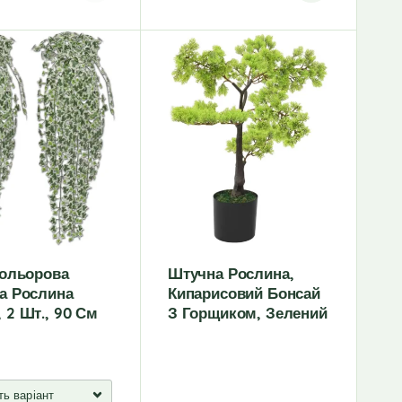
кольорова
Штучна Рослина,
а Рослина
Кипарисовий Бонсай
 2 Шт., 90 См
З Горщиком, Зелений