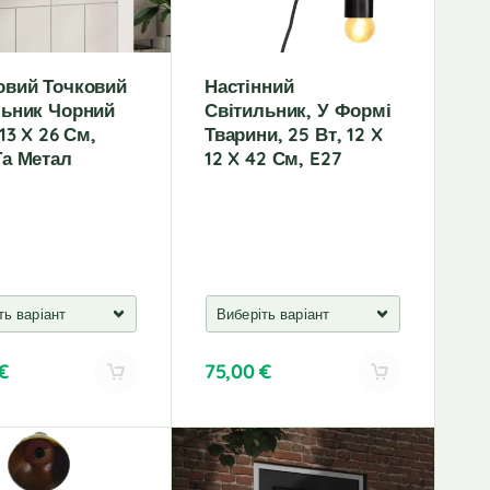
:
овий Точковий
Настінний
льник Чорний
Світильник, У Формі
 13 X 26 См,
Тварини, 25 Вт, 12 X
Та Метал
12 X 42 См, E27
€
75,00
€
A
l
t
e