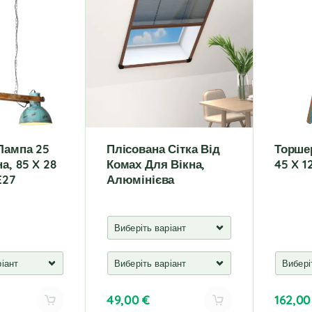
r
r
n
n
a
a
t
t
i
i
v
v
e
e
:
:
Лампа 25
Плісована Сітка Від
Торшер
а, 85 X 28
Комах Для Вікна,
45 X 1
E27
Алюмінієва
49,00
€
162,0