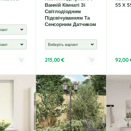
Ванній Кімнаті Зі
55 X 5
Світлодіодним
Підсвічуванням Та
Сенсорним Датчиком
213,00
€
92,00
A
l
t
e
r
n
a
t
i
v
e