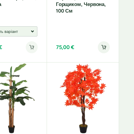
а
Горщиком, Червона,
100 См
€
75,00
€