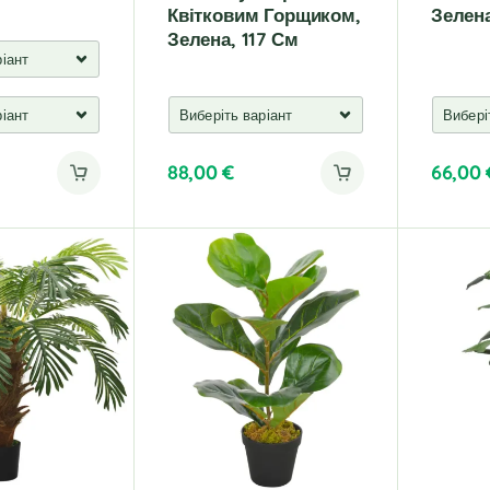
Квітковим Горщиком,
Зелен
Зелена, 117 См
88,00
€
66,00