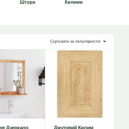
и
Штори
Килими
Придвер
Килимк
Сортувати за популярністю
не Дзеркало,
Джутовий Килим