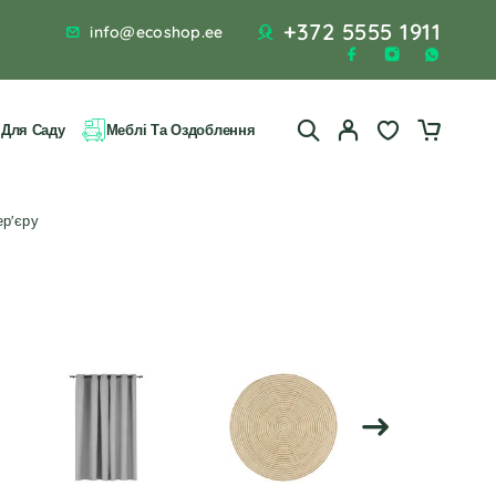
+372 5555 1911
info@ecoshop.ee
 Для Саду
Меблі Та Оздоблення
ер'єру