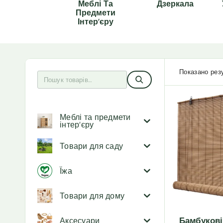
Меблі Та
Дзеркала
Предмети
Інтер'єру
Показано резу
Меблі та предмети
інтер'єру
Товари для саду
Їжа
Товари для дому
Бамбукові
Аксесуари