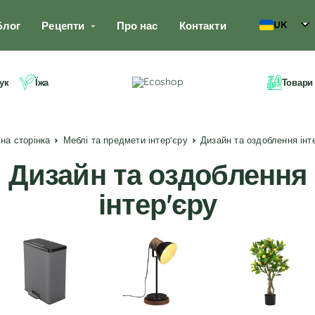
UK
Блог
Рецепти
Про нас
Контакти
ук
Їжа
Товари
вна сторінка
Меблі та предмети інтер'єру
Дизайн та оздоблення інт
Дизайн та оздоблення
інтер'єру