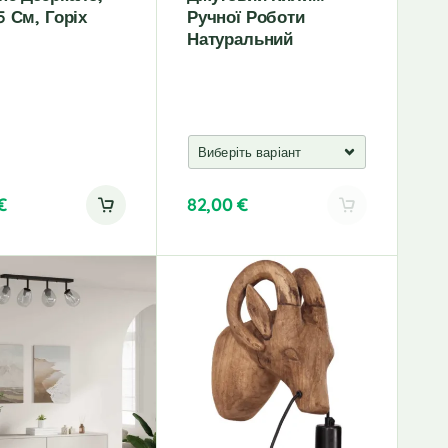
5 См, Горіх
Ручної Роботи
Натуральний
€
82,00
€
A
l
t
e
r
n
a
t
i
v
e