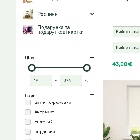
Рослини
Подарунки та
подарункові картки
Ціна
43,00
€
A
l
-
€
Мінімальна ціна
Максимальна ціна
t
e
Варв
r
антично-рожевий
n
Антрацит
a
t
Бежевий
i
Бордовий
v
e