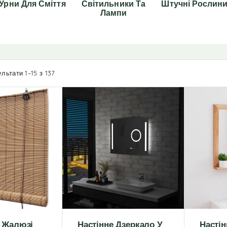
Урни Для Сміття
Світильники Та
Штучні Рослин
Лампи
льтати 1–15 з 137
 Жалюзі
Настінне Дзеркало У
Настін