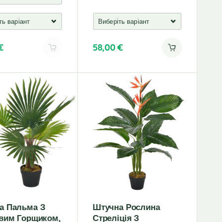
€
58,00
€
а Пальма З
Штучна Рослина
овим Горщиком,
Стреліція З