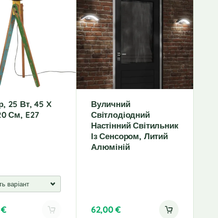
r
n
a
t
i
v
e
:
, 25 Вт, 45 X
Вуличний
20 См, E27
Світлодіодний
Настінний Світильник
Із Сенсором, Литий
Алюміній
0
€
62,00
€