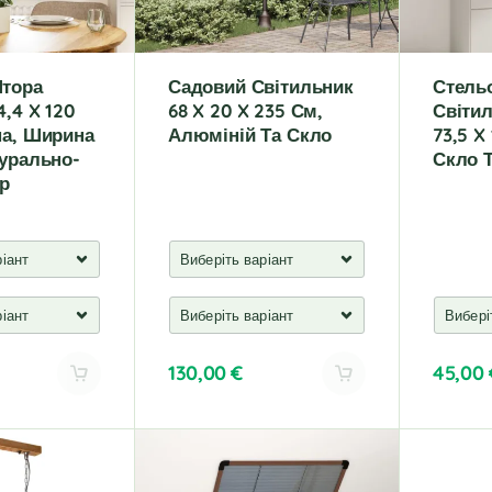
:
тора
Садовий Світильник
Стель
4,4 X 120
68 X 20 X 235 См,
Світи
на, Ширина
Алюміній Та Скло
73,5 X
турально-
Скло 
ір
130,00
€
45,00
A
A
l
l
t
t
e
e