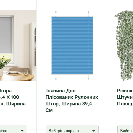
A
A
l
l
t
t
e
e
r
r
n
n
a
a
t
t
i
i
v
v
e
e
:
:
тора
Тканина Для
Різно
,4 X 100
Плісованих Рулонних
Штучн
на, Ширина
Штор, Ширина 89,4
Плющ,
См