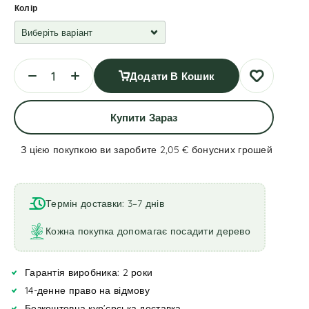
Колір
Додати В Кошик
Купити Зараз
З цією покупкою ви заробите 2,05 €
бонусних грошей
A
l
t
Термін доставки: 3–7 днів
e
r
Кожна покупка допомагає посадити дерево
n
a
Гарантія виробника: 2 роки
t
i
14-денне право на відмову
v
Безкоштовна кур’єрська доставка