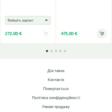
272,00
€
473,00
€
A
l
t
e
r
n
Доставка
a
t
Контакти
i
v
Повертається
e
Політика конфіденційності
:
Умови продажу