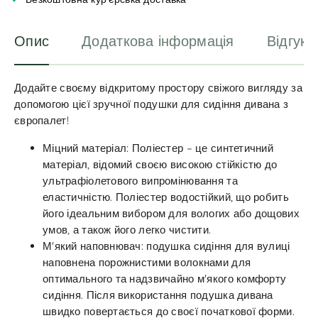
e
:
Опис
Додаткова інформація
Відгуки
Додайте своєму відкритому простору свіжого вигляду за
допомогою цієї зручної подушки для сидіння дивана з
європалет!
Міцний матеріал: Поліестер – це синтетичний
матеріал, відомий своєю високою стійкістю до
ультрафіолетового випромінювання та
еластичністю. Поліестер водостійкий, що робить
його ідеальним вибором для вологих або дощових
умов, а також його легко чистити.
М'який наповнювач: подушка сидіння для вулиці
наповнена порожнистими волокнами для
оптимального та надзвичайно м'якого комфорту
сидіння. Після використання подушка дивана
швидко повертається до своєї початкової форми.