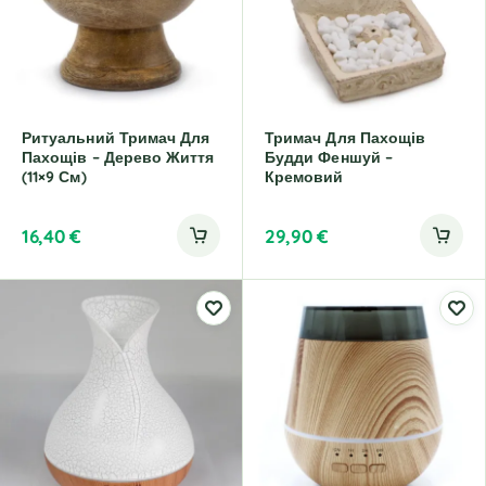
Ритуальний Тримач Для
Тримач Для Пахощів
Пахощів – Дерево Життя
Будди Феншуй –
(11×9 См)
Кремовий
16,40
€
29,90
€