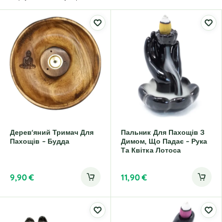
Дерев'яний Тримач Для
Пальник Для Пахощів З
Пахощів – Будда
Димом, Що Падає – Рука
Та Квітка Лотоса
9,90
€
11,90
€