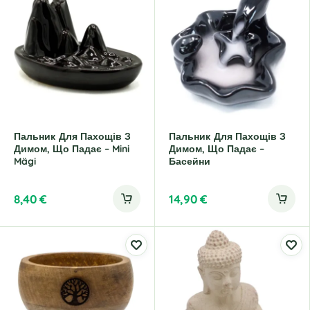
Пальник Для Пахощів З
Пальник Для Пахощів З
Димом, Що Падає – Mini
Димом, Що Падає –
Mägi
Басейни
8,40
€
14,90
€