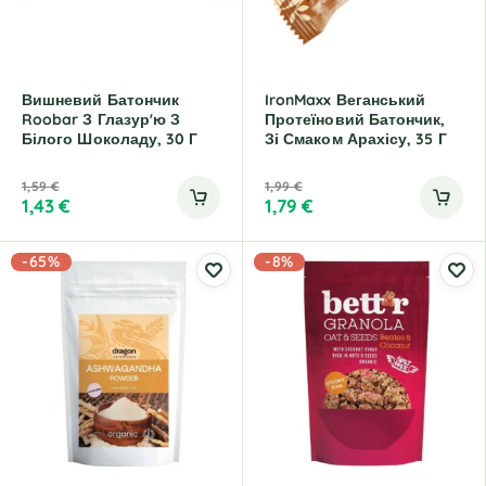
Вишневий Батончик
IronMaxx Веганський
Roobar З Глазур'ю З
Протеїновий Батончик,
Білого Шоколаду, 30 Г
Зі Смаком Арахісу, 35 Г
1,59
€
1,99
€
1,43
€
1,79
€
-65%
-8%