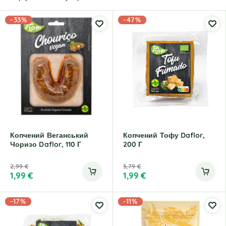
-33%
-47%
Копчений Веганський
Копчений Тофу Daflor,
Чоризо Daflor, 110 Г
200 Г
2,99
€
3,79
€
1,99
€
1,99
€
-17%
-11%