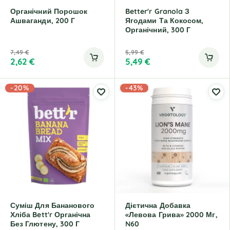
Органічний Порошок
Better'r Granola З
Ашваганди, 200 Г
Ягодами Та Кокосом,
Органічний, 300 Г
7,49
€
5,99
€
2,62
€
5,49
€
-20%
-43%
Суміш Для Бананового
Дієтична Добавка
Хліба Bett'r Органічна
«Левова Грива» 2000 Мг,
Без Глютену, 300 Г
N60