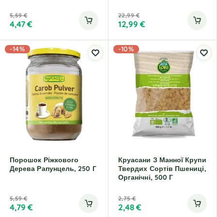
5,59
€
22,99
€
4,47
€
12,99
€
-14%
-10%
Порошок Ріжкового
Круасани З Манної Крупи
Дерева Рапунцель, 250 Г
Твердих Сортів Пшениці,
Органічні, 500 Г
5,59
€
2,75
€
4,79
€
2,48
€