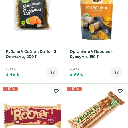
Рубаний Сейтан Daflor З
Органічний Порошок
Овочами, 200 Г
Куркуми, 150 Г
2,99
€
4,49
€
2,49
€
3,99
€
-10%
-10%