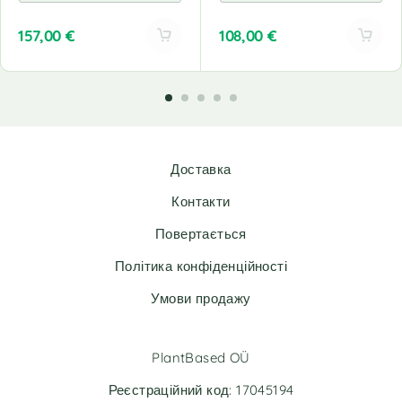
157,00
€
108,00
€
A
A
l
l
t
t
e
e
r
r
n
n
Доставка
a
a
t
t
Контакти
i
i
v
v
Повертається
e
e
Політика конфіденційності
:
:
Умови продажу
PlantBased OÜ
Реєстраційний код: 17045194