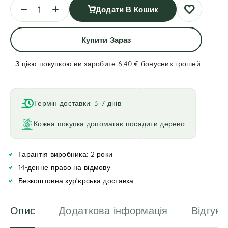
Додати В Кошик
Купити Зараз
З цією покупкою ви заробите 6,40 €
бонусних грошей
A
l
t
Термін доставки: 3–7 днів
e
r
Кожна покупка допомагає посадити дерево
n
a
Гарантія виробника: 2 роки
t
i
14-денне право на відмову
v
Безкоштовна кур’єрська доставка
e
:
Опис
Додаткова інформація
Відгуки