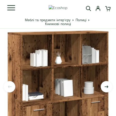
Меблі та предмети інтер'єру
Полиці
Книжкові полиці