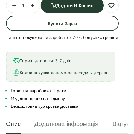
Додати В Кошик
Купити Зараз
З цією покупкою ви заробите 9,20 €
бонусних грошей
A
l
t
Термін доставки: 3–7 днів
e
r
Кожна покупка допомагає посадити дерево
n
a
Гарантія виробника: 2 роки
t
i
14-денне право на відмову
v
Безкоштовна кур’єрська доставка
e
:
Опис
Додаткова інформація
Відгуки