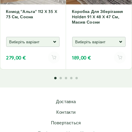
Комод "Альта" 112 X 35 X
Коробка Для Зберігання
73 См, Сосна
Halden 91 X 48 X 47 См,
Масив Сосни
279,00
€
189,00
€
A
A
l
l
t
t
e
e
r
r
n
n
Доставка
a
a
t
t
Контакти
i
i
v
v
Повертається
e
e