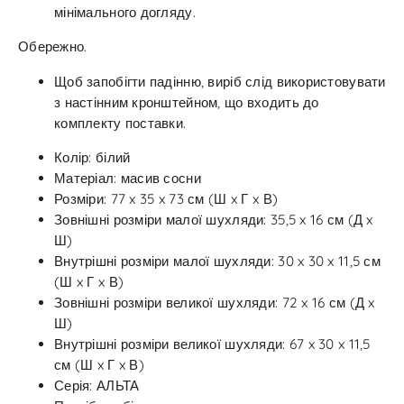
мінімального догляду.
Обережно.
Щоб запобігти падінню, виріб слід використовувати
з настінним кронштейном, що входить до
комплекту поставки.
Колір: білий
Матеріал: масив сосни
Розміри: 77 x 35 x 73 см (Ш x Г x В)
Зовнішні розміри малої шухляди: 35,5 x 16 см (Д x
Ш)
Внутрішні розміри малої шухляди: 30 x 30 x 11,5 см
(Ш x Г x В)
Зовнішні розміри великої шухляди: 72 x 16 см (Д x
Ш)
Внутрішні розміри великої шухляди: 67 x 30 x 11,5
см (Ш x Г x В)
Серія: АЛЬТА